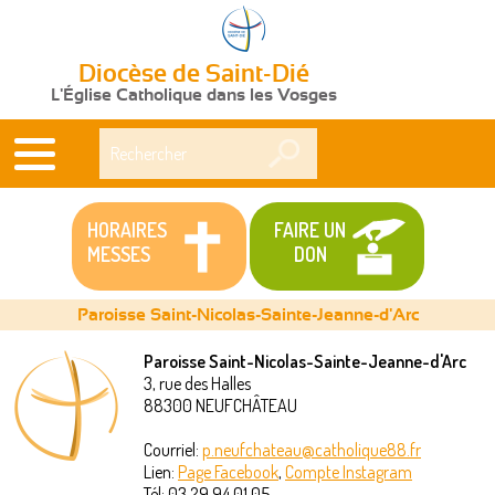
Diocèse de Saint-Dié
L'Église Catholique dans les Vosges
Rechercher
HORAIRES
FAIRE UN
MESSES
DON
Paroisse Saint-Nicolas-Sainte-Jeanne-d'Arc
Paroisse Saint-Nicolas-Sainte-Jeanne-d'Arc
3, rue des Halles
Vous
88300
NEUFCHÂTEAU
êtes
Courriel:
p.neufchateau@catholique88.fr
Lien:
Page Facebook
,
Compte Instagram
ici
Tél:
03 29 94 01 05