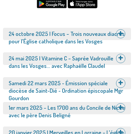
Afficher
24 octobre 2025 | Focus – Trois nouveaux diacres
pour l'Église catholique dans les Vosges
Afficher
24 mai 2025 | Vitamine C – Saprée Vadrouille
dans les Vosges... avec Raphaëlle Claudel
Afficher
Samedi 22 mars 2025 - Émission spéciale
diocèse de Saint-Dié - Ordination épiscopale Mgr
Gourdon
Afficher
1er mars 2025 – Les 1700 ans du Concile de Nicée
avec le père Denis Beligné
Afficher
20 janvier 2025 | Merveilles en Lorraine – L'église