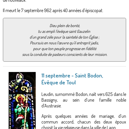
de nouveaux.
Il meurt le 7 septembre 962 après 40 années d’épiscopat.
Dieu plein de bonté,
tu as empli l’évêque saint Gauzelin
d’un grand zèle pour la sainteté de ton Église ;
Poursuis en nous l’œuvre qu’il entreprit jadis,
pour que ton peuple progresse en fidélité
sous la conduite de pasteurs conscients de leur mission.
11 septembre - Saint Bodon,
Évêque de Toul
Leudin, surnommé Bodon, naît vers 625 dans le
Bassigny, au sein d’une famille noble
d’Austrasie.
Après quelques années de mariage, d’un
commun accord, chacun des deux époux
choisit la vie religieuse dans la ville de Laon.