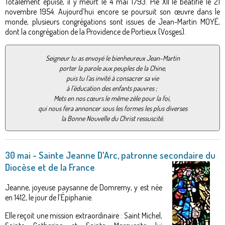
Totalement épuisé, il y meurt le 4 mai 1793. Pie XII le béatifie le 21
novembre 1954. Aujourd’hui encore se poursuit son œuvre dans le
monde, plusieurs congrégations sont issues de Jean-Martin MOYË,
dont la congrégation de la Providence de Portieux (Vosges).
Seigneur tu as envoyé le bienheureux Jean-Martin
porter la parole aux peuples de la Chine,
puis tu l’as invité à consacrer sa vie
à l’éducation des enfants pauvres ;
Mets en nos cœurs le même zèle pour la foi,
qui nous fera annoncer sous les formes les plus diverses
la Bonne Nouvelle du Christ ressuscité.
30 mai - Sainte Jeanne D'Arc, patronne secondaire du
Diocèse et de la France
Jeanne, joyeuse paysanne de Domremy, y est née
en 1412, le jour de l’Épiphanie.
Elle reçoit une mission extraordinaire : Saint Michel,