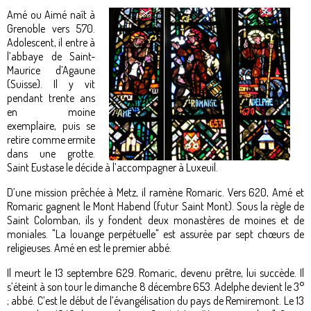
Amé ou Aimé naît à
Grenoble vers 570.
Adolescent, il entre à
l’abbaye de Saint-
Maurice d’Agaune
(Suisse). Il y vit
pendant trente ans
en moine
exemplaire, puis se
retire comme ermite
dans une grotte.
Saint Eustase le décide à l’accompagner à Luxeuil.
D’une mission prêchée à Metz, il ramène Romaric. Vers 620, Amé et
Romaric gagnent le Mont Habend (futur Saint Mont). Sous la règle de
Saint Colomban, ils y fondent deux monastères de moines et de
moniales. "La louange perpétuelle" est assurée par sept chœurs de
religieuses. Amé en est le premier abbé.
Il meurt le 13 septembre 629. Romaric, devenu prêtre, lui succède. Il
s’éteint à son tour le dimanche 8 décembre 653. Adelphe devient le 3°
; abbé. C’est le début de l’évangélisation du pays de Remiremont. Le 13