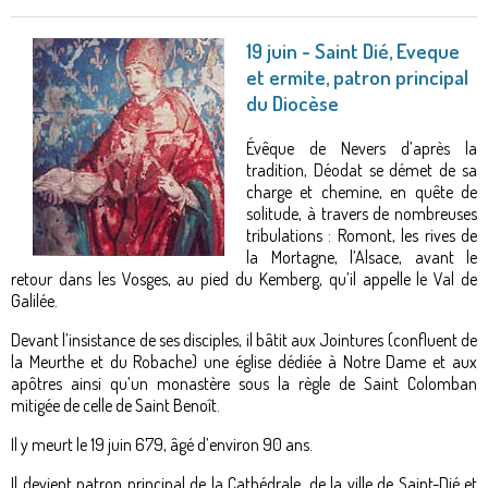
19 juin - Saint Dié, Eveque
et ermite, patron principal
du Diocèse
Évêque de Nevers d’après la
tradition, Déodat se démet de sa
charge et chemine, en quête de
solitude, à travers de nombreuses
tribulations : Romont, les rives de
la Mortagne, l’Alsace, avant le
retour dans les Vosges, au pied du Kemberg, qu’il appelle le Val de
Galilée.
Devant l’insistance de ses disciples, il bâtit aux Jointures (confluent de
la Meurthe et du Robache) une église dédiée à Notre Dame et aux
apôtres ainsi qu’un monastère sous la règle de Saint Colomban
mitigée de celle de Saint Benoît.
Il y meurt le 19 juin 679, âgé d’environ 90 ans.
Il devient patron principal de la Cathédrale, de la ville de Saint-Dié et