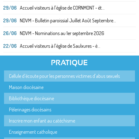
29/06
Accueil visiteurs à l'église de CORNMONT - ét...
29/06
NDVM - Bulletin paroissial Juillet Août Septembre...
26/06
NDVM - Nominations au 1er septembre 2026
22/06
Accueil visiteurs à l'église de Saulxures - é...
PRATIQUE
Cellule d'écoute pour les personnes victimes d'abus sexuels
Maison diocésaine
Bibliothèque diocésaine
Pèlerinages diocésains
Inscrire mon enfant au catéchisme
Enseignement catholique