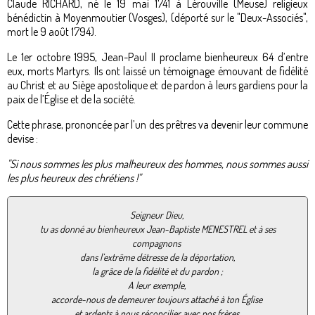
Claude RICHARD, né le 19 mai 1741 à Lérouville (Meuse) religieux
bénédictin à Moyenmoutier (Vosges), (déporté sur le "Deux-Associés",
mort le 9 août 1794).
Le 1er octobre 1995, Jean-Paul II proclame bienheureux 64 d’entre
eux, morts Martyrs. Ils ont laissé un témoignage émouvant de fidélité
au Christ et au Siège apostolique et de pardon à leurs gardiens pour la
paix de l’Église et de la société.
Cette phrase, prononcée par l’un des prêtres va devenir leur commune
devise :
"Si nous sommes les plus malheureux des hommes, nous sommes aussi
les plus heureux des chrétiens !"
Seigneur Dieu,
tu as donné au bienheureux Jean-Baptiste MENESTREL et à ses
compagnons
dans l’extrême détresse de la déportation,
la grâce de la fidélité et du pardon ;
A leur exemple,
accorde-nous de demeurer toujours attaché à ton Église
et ardents à nous réconcilier avec nos frères.