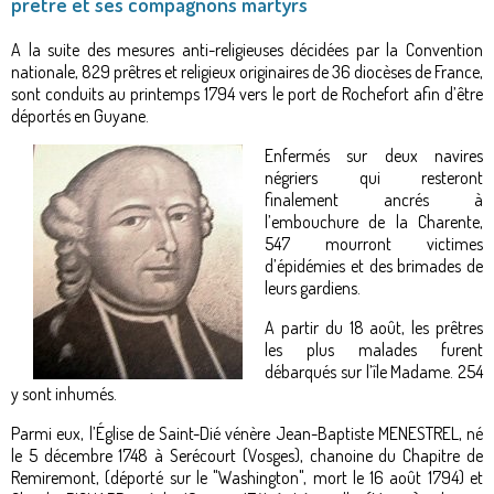
prêtre et ses compagnons martyrs
A la suite des mesures anti-religieuses décidées par la Convention
nationale, 829 prêtres et religieux originaires de 36 diocèses de France,
sont conduits au printemps 1794 vers le port de Rochefort afin d’être
déportés en Guyane.
Enfermés sur deux navires
négriers qui resteront
finalement ancrés à
l’embouchure de la Charente,
547 mourront victimes
d’épidémies et des brimades de
leurs gardiens.
A partir du 18 août, les prêtres
les plus malades furent
débarqués sur l’île Madame. 254
y sont inhumés.
Parmi eux, l’Église de Saint-Dié vénère Jean-Baptiste MENESTREL, né
le 5 décembre 1748 à Serécourt (Vosges), chanoine du Chapitre de
Remiremont, (déporté sur le "Washington", mort le 16 août 1794) et