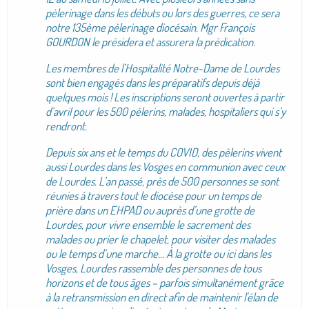
pèlerinage dans les débuts ou lors des guerres, ce sera
notre 135ème pèlerinage diocésain. Mgr François
GOURDON le présidera et assurera la prédication.
Les membres de l’Hospitalité Notre-Dame de Lourdes
sont bien engagés dans les préparatifs depuis déjà
quelques mois ! Les inscriptions seront ouvertes à partir
d’avril pour les 500 pèlerins, malades, hospitaliers qui s’y
rendront.
Depuis six ans et le temps du COVID, des pèlerins vivent
aussi Lourdes dans les Vosges en communion avec ceux
de Lourdes. L’an passé, près de 500 personnes se sont
réunies à travers tout le diocèse pour un temps de
prière dans un EHPAD ou auprès d’une grotte de
Lourdes, pour vivre ensemble le sacrement des
malades ou prier le chapelet, pour visiter des malades
ou le temps d’une marche... À la grotte ou ici dans les
Vosges, Lourdes rassemble des personnes de tous
horizons et de tous âges – parfois simultanément grâce
à la retransmission en direct afin de maintenir l'élan de