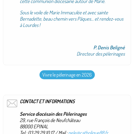
cette communion diocésaine autour de Marie.
Sous le voile de Marie Immaculée et avec sainte
Bernadette, beau chemin vers Pâques... et rendez-vous
à Lourdes !
P. Denis Beligné
Directeur des pèlerinages
Vivre le pèlerinage en 2026
CONTACT ET INFORMATIONS
Service diocésain des Pèlerinages
29, rue François de Neufchâteau
88000 EPINAL
Tel : 03 29 29 10 17 / Mail :
pele@catholique88.fr