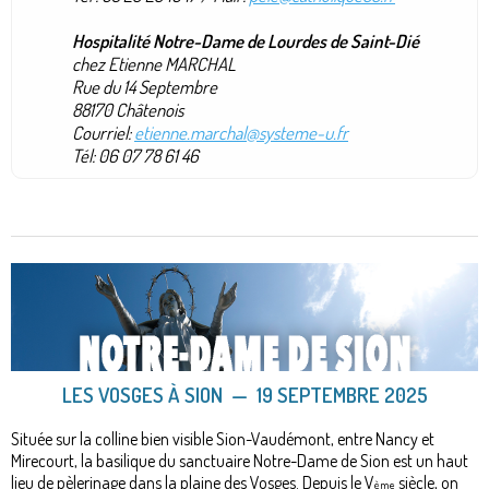
Hospitalité Notre-Dame de Lourdes de Saint-Dié
chez Etienne MARCHAL
Rue du 14 Septembre
88170 Châtenois
Courriel:
etienne.marchal@systeme-u.fr
Tél: 06 07 78 61 46
LES VOSGES À SION
​— 19
SEPTEMBRE 2025
Située sur la colline bien visible Sion-Vaudémont, entre Nancy et
Mirecourt, la basilique du sanctuaire Notre-Dame de Sion est un haut
lieu de pèlerinage dans la plaine des Vosges. Depuis le V
siècle, on
ème