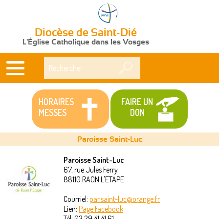
Diocèse de Saint-Dié
L'Église Catholique dans les Vosges
Rechercher
HORAIRES
FAIRE UN
MESSES
DON
Paroisse Saint-Luc
Paroisse Saint-Luc
67, rue Jules Ferry
Vous
88110
RAON L'ETAPE
êtes
Courriel:
par.saint-luc@orange.fr
Lien:
Page Facebook
ici
Tél:
03 29 41 41 61