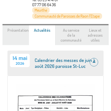
07 77 06 64 36
Meurthe
Communauté de Paroisses de Raon l'Etape
Présentation
Actualités
(onglet
Au service
Lieux et
actif)
de la
adresses
communauté
utiles
14 mai
Calendrier des messes de juin à
2026
août 2026 paroisse St-Luc