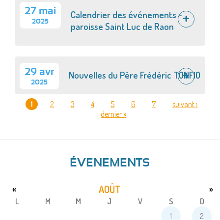
27 mai
Calendrier des événements -
2025
paroisse Saint Luc de Raon
29 avr
Nouvelles du Père Frédéric TONFIO
2025
1
2
3
4
5
6
7
suivant ›
dernier »
PAGES
ÉVENEMENTS
AOÛT
«
»
L
M
M
J
V
S
D
1
2