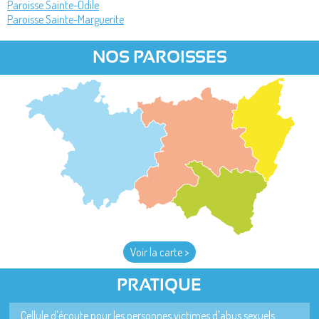
Paroisse Sainte-Odile
Paroisse Sainte-Marguerite
NOS PAROISSES
Voir la carte >
PRATIQUE
Cellule d'écoute pour les personnes victimes d'abus sexuels