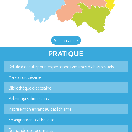
Voir la carte >
PRATIQUE
Cellule d'écoute pour les personnes victimes d'abus sexuels
Maison diocésaine
Bibliothèque diocésaine
Pèlerinages diocésains
Inscrire mon enfant au catéchisme
Enseignement catholique
Demande de documents