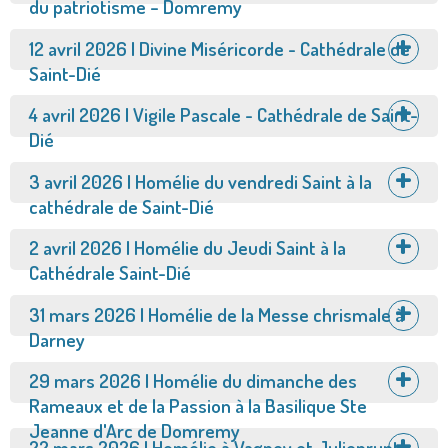
du patriotisme – Domremy
Afficher
12 avril 2026 | Divine Miséricorde - Cathédrale de
Saint-Dié
Afficher
4 avril 2026 | Vigile Pascale - Cathédrale de Saint-
Dié
Afficher
3 avril 2026 | Homélie du vendredi Saint à la
cathédrale de Saint-Dié
Afficher
2 avril 2026 | Homélie du Jeudi Saint à la
Cathédrale Saint-Dié
Afficher
31 mars 2026 | Homélie de la Messe chrismale à
Darney
Afficher
29 mars 2026 | Homélie du dimanche des
Rameaux et de la Passion à la Basilique Ste
Jeanne d'Arc de Domremy
Afficher
22 mars 2026 | Homélie à Vagney et Julienrupt