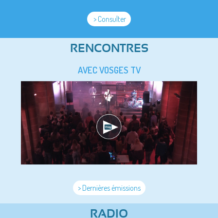
> Consulter
RENCONTRES
AVEC VOSGES TV
> Dernières émissions
RADIO