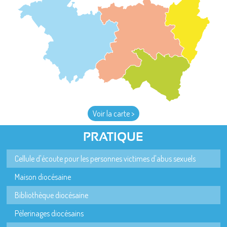
Voir la carte >
PRATIQUE
Cellule d'écoute pour les personnes victimes d'abus sexuels
Maison diocésaine
Bibliothèque diocésaine
Pèlerinages diocésains