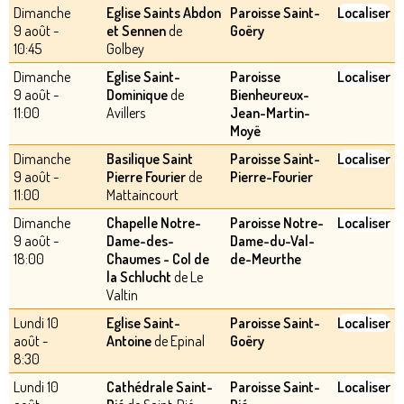
Dimanche
Eglise Saints Abdon
Paroisse Saint-
Localiser
9 août -
et Sennen
de
Goëry
10:45
Golbey
Dimanche
Eglise Saint-
Paroisse
Localiser
9 août -
Dominique
de
Bienheureux-
11:00
Avillers
Jean-Martin-
Moyë
Dimanche
Basilique Saint
Paroisse Saint-
Localiser
9 août -
Pierre Fourier
de
Pierre-Fourier
11:00
Mattaincourt
Dimanche
Chapelle Notre-
Paroisse Notre-
Localiser
9 août -
Dame-des-
Dame-du-Val-
18:00
Chaumes - Col de
de-Meurthe
la Schlucht
de Le
Valtin
Lundi 10
Eglise Saint-
Paroisse Saint-
Localiser
août -
Antoine
de Epinal
Goëry
8:30
Lundi 10
Cathédrale Saint-
Paroisse Saint-
Localiser