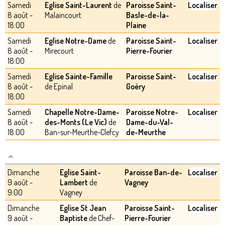
Samedi
Eglise Saint-Laurent
de
Paroisse Saint-
Localiser
8 août -
Malaincourt
Basle-de-la-
18:00
Plaine
Samedi
Eglise Notre-Dame
de
Paroisse Saint-
Localiser
8 août -
Mirecourt
Pierre-Fourier
18:00
Samedi
Eglise Sainte-Famille
Paroisse Saint-
Localiser
8 août -
de Epinal
Goëry
18:00
Samedi
Chapelle Notre-Dame-
Paroisse Notre-
Localiser
8 août -
des-Monts (Le Vic)
de
Dame-du-Val-
18:00
Ban-sur-Meurthe-Clefcy
de-Meurthe
Dimanche
Eglise Saint-
Paroisse Ban-de-
Localiser
9 août -
Lambert
de
Vagney
9:00
Vagney
Dimanche
Eglise St Jean
Paroisse Saint-
Localiser
9 août -
Baptiste
de Chef-
Pierre-Fourier