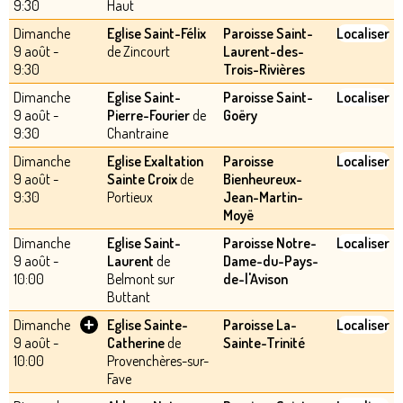
9:30
Haut
Dimanche
Eglise Saint-Félix
Paroisse Saint-
Localiser
9 août -
de Zincourt
Laurent-des-
9:30
Trois-Rivières
Dimanche
Eglise Saint-
Paroisse Saint-
Localiser
9 août -
Pierre-Fourier
de
Goëry
9:30
Chantraine
Dimanche
Eglise Exaltation
Paroisse
Localiser
9 août -
Sainte Croix
de
Bienheureux-
9:30
Portieux
Jean-Martin-
Moyë
Dimanche
Eglise Saint-
Paroisse Notre-
Localiser
9 août -
Laurent
de
Dame-du-Pays-
10:00
Belmont sur
de-l'Avison
Buttant
+
Dimanche
Eglise Sainte-
Paroisse La-
Localiser
9 août -
Catherine
de
Sainte-Trinité
10:00
Provenchères-sur-
Fave