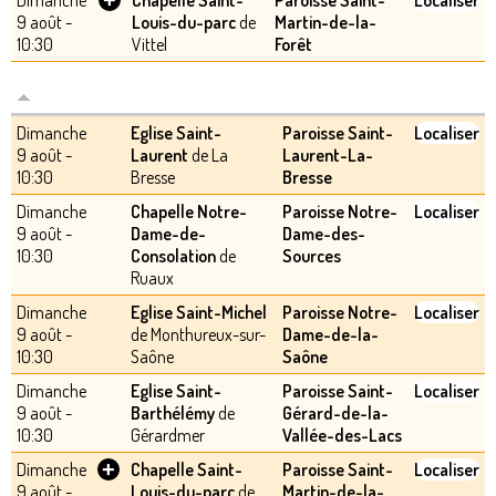
+
Dimanche
Chapelle Saint-
Paroisse Saint-
Localiser
9 août -
Louis-du-parc
de
Martin-de-la-
10:30
Vittel
Forêt
Dimanche
Eglise Saint-
Paroisse Saint-
Localiser
9 août -
Laurent
de La
Laurent-La-
10:30
Bresse
Bresse
Dimanche
Chapelle Notre-
Paroisse Notre-
Localiser
9 août -
Dame-de-
Dame-des-
10:30
Consolation
de
Sources
Ruaux
Dimanche
Eglise Saint-Michel
Paroisse Notre-
Localiser
9 août -
de Monthureux-sur-
Dame-de-la-
10:30
Saône
Saône
Dimanche
Eglise Saint-
Paroisse Saint-
Localiser
9 août -
Barthélémy
de
Gérard-de-la-
10:30
Gérardmer
Vallée-des-Lacs
+
Dimanche
Chapelle Saint-
Paroisse Saint-
Localiser
9 août -
Louis-du-parc
de
Martin-de-la-