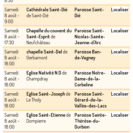
8:30
Samedi
Cathédrale Saint-Dié
Paroisse Saint-
Localiser
8 août -
de Saint-Dié
Dié
9:00
Samedi
Chapelle du couvent du
Paroisse Saint-
Localiser
8 août -
Saint-Esprit
de
Nicolas-Sainte-
17:30
Neufchâteau
Jeanne-d'Arc
Samedi
chapelle Saint-Del
de
Paroisse Ban-
Localiser
8 août -
Gerbamont
de-Vagney
18:00
Samedi
Eglise Nativité N D
de
Paroisse Notre-
Localiser
8 août -
Champdray
Dame-de-la-
18:00
Corbeline
Samedi
Eglise Saint-Joseph
de
Paroisse Saint-
Localiser
8 août -
Le Tholy
Gérard-de-la-
18:00
Vallée-des-Lacs
Samedi
Eglise Saint-Etienne
de
Paroisse Sainte-
Localiser
8 août -
Dompierre
Thérèse-du-
18:00
Durbion