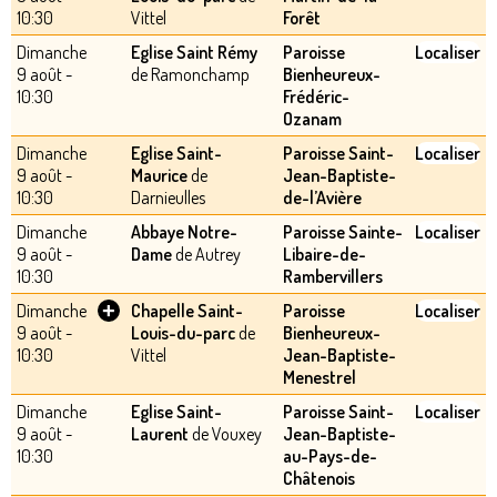
10:30
Vittel
Forêt
Dimanche
Eglise Saint Rémy
Paroisse
Localiser
9 août -
de Ramonchamp
Bienheureux-
10:30
Frédéric-
Ozanam
Dimanche
Eglise Saint-
Paroisse Saint-
Localiser
9 août -
Maurice
de
Jean-Baptiste-
10:30
Darnieulles
de-l’Avière
Dimanche
Abbaye Notre-
Paroisse Sainte-
Localiser
9 août -
Dame
de Autrey
Libaire-de-
10:30
Rambervillers
+
Dimanche
Chapelle Saint-
Paroisse
Localiser
9 août -
Louis-du-parc
de
Bienheureux-
10:30
Vittel
Jean-Baptiste-
Menestrel
Dimanche
Eglise Saint-
Paroisse Saint-
Localiser
9 août -
Laurent
de Vouxey
Jean-Baptiste-
10:30
au-Pays-de-
Châtenois