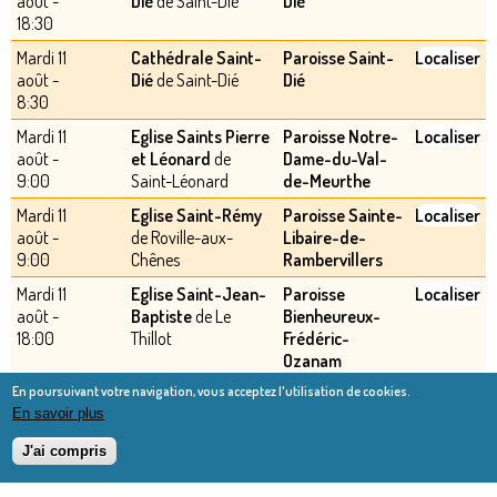
août -
Dié
de Saint-Dié
Dié
18:30
Mardi 11
Cathédrale Saint-
Paroisse Saint-
Localiser
août -
Dié
de Saint-Dié
Dié
8:30
Mardi 11
Eglise Saints Pierre
Paroisse Notre-
Localiser
août -
et Léonard
de
Dame-du-Val-
9:00
Saint-Léonard
de-Meurthe
Mardi 11
Eglise Saint-Rémy
Paroisse Sainte-
Localiser
août -
de Roville-aux-
Libaire-de-
9:00
Chênes
Rambervillers
Mardi 11
Eglise Saint-Jean-
Paroisse
Localiser
août -
Baptiste
de Le
Bienheureux-
18:00
Thillot
Frédéric-
Ozanam
En poursuivant votre navigation, vous acceptez l'utilisation de cookies.
En savoir plus
J'ai compris
ANNUAIRE DIOCESAIN