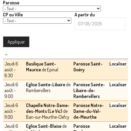
Paroisse
CP ou Ville
A partir du
A
Date
partir
du
Jeudi 6
Basilique Saint-
Paroisse Saint-
Localiser
août -
Maurice
de Epinal
Goëry
8:30
Jeudi 6
Eglise Sainte-Libaire
de
Paroisse Sainte-
Localiser
août -
Rambervillers
Libaire-de-
9:00
Rambervillers
Jeudi 6
Chapelle Notre-Dame-
Paroisse Notre-
Localiser
août -
des-Monts (Le Vic)
de
Dame-du-Val-
11:00
Ban-sur-Meurthe-Clefcy
de-Meurthe
Jeudi 6
Eglise Saint-Blaise
de
Paroisse
Localiser