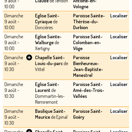
9 août -
Claude
de Tendon
Antoine-en-
10:00
Vologne
Dimanche
Eglise Saint-
Paroisse Sainte-
Localiser
9 août -
Cyriaque
de
Thérèse-du-
10:00
Doncières
Durbion
Dimanche
Eglise Sainte-
Paroisse Saint-
Localiser
9 août -
Walburge
de
Colomban-en-
10:00
Xertigny
Vôge
+
Dimanche
Chapelle Saint-
Paroisse
Localiser
9 août -
Louis-du-parc
de
Bienheureux-
10:30
Vittel
Jean-Baptiste-
Menestrel
Dimanche
Eglise Saint-
Paroisse Saint-
Localiser
9 août -
Laurent
de
Amé-des-Trois-
10:30
Dommartin-les-
Vallées
Remiremont
Dimanche
Basilique Saint-
Paroisse Saint-
Localiser
9 août -
Maurice
de Epinal
Goëry
10:30