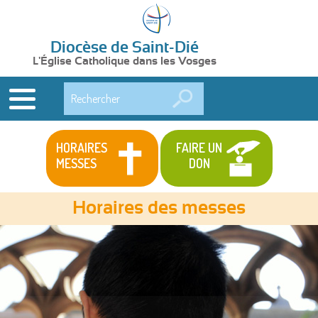
Diocèse de Saint-Dié
L'Église Catholique dans les Vosges
Rechercher
HORAIRES
FAIRE UN
MESSES
DON
Horaires des messes