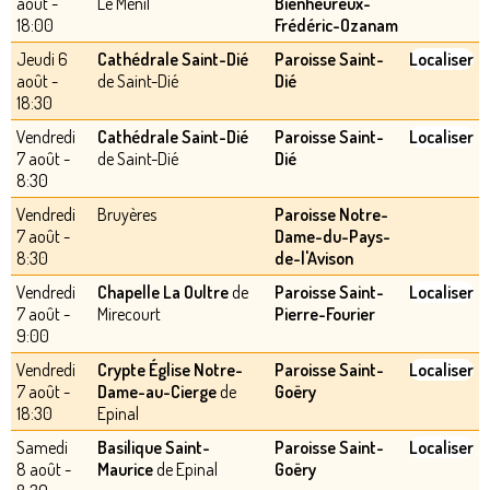
août -
Le Ménil
Bienheureux-
18:00
Frédéric-Ozanam
Jeudi 6
Cathédrale Saint-Dié
Paroisse Saint-
Localiser
août -
de Saint-Dié
Dié
18:30
Vendredi
Cathédrale Saint-Dié
Paroisse Saint-
Localiser
7 août -
de Saint-Dié
Dié
8:30
Vendredi
Bruyères
Paroisse Notre-
7 août -
Dame-du-Pays-
8:30
de-l'Avison
Vendredi
Chapelle La Oultre
de
Paroisse Saint-
Localiser
7 août -
Mirecourt
Pierre-Fourier
9:00
Vendredi
Crypte Église Notre-
Paroisse Saint-
Localiser
7 août -
Dame-au-Cierge
de
Goëry
18:30
Epinal
Samedi
Basilique Saint-
Paroisse Saint-
Localiser
8 août -
Maurice
de Epinal
Goëry