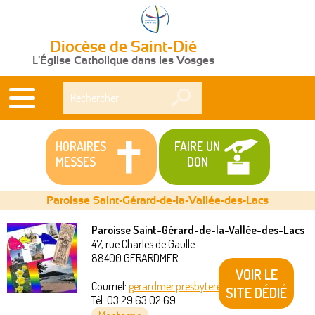
Diocèse de Saint-Dié
L'Église Catholique dans les Vosges
Rechercher
HORAIRES
FAIRE UN
MESSES
DON
Paroisse Saint-Gérard-de-la-Vallée-des-Lacs
Paroisse Saint-Gérard-de-la-Vallée-des-Lacs
47, rue Charles de Gaulle
Vous
88400
GERARDMER
VOIR LE
êtes
Courriel:
gerardmer.presbytere@akeonet.com
SITE DÉDIÉ
Tél:
03 29 63 02 69
ici