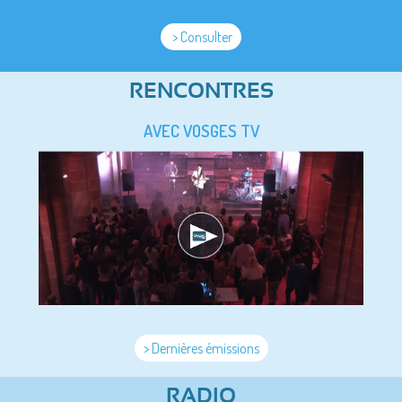
> Consulter
RENCONTRES
AVEC VOSGES TV
> Dernières émissions
RADIO