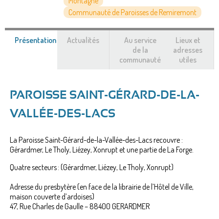
Montagne
Communauté de Paroisses de Remiremont
Présentation
(onglet
Actualités
Au service
Lieux et
actif)
de la
adresses
communauté
utiles
PAROISSE SAINT-GÉRARD-DE-LA-
VALLÉE-DES-LACS
La Paroisse Saint-Gérard-de-la-Vallée-des-Lacs recouvre :
Gérardmer, Le Tholy, Liézey, Xonrupt et une partie de La Forge.
Quatre secteurs : (Gérardmer, Liézey, Le Tholy, Xonrupt)
Adresse du presbytère (en face de la librairie de l’Hôtel de Ville,
maison couverte d’ardoises)
47, Rue Charles de Gaulle – 88400 GERARDMER