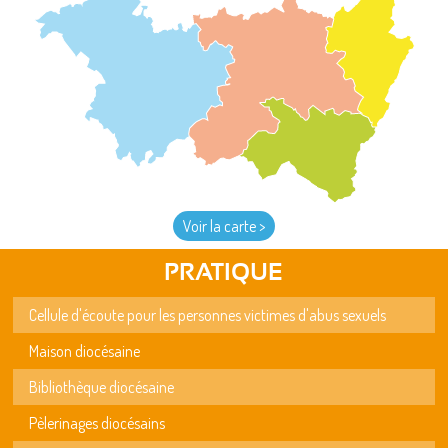
Voir la carte >
PRATIQUE
Cellule d'écoute pour les personnes victimes d'abus sexuels
Maison diocésaine
Bibliothèque diocésaine
Pèlerinages diocésains