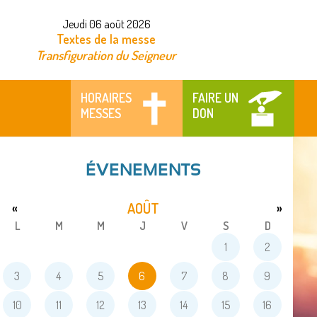
Jeudi 06 août 2026
Textes de la messe
Transfiguration du Seigneur
HORAIRES
FAIRE UN
MESSES
DON
ÉVENEMENTS
AOÛT
«
»
L
M
M
J
V
S
D
1
2
3
4
5
6
7
8
9
10
11
12
13
14
15
16