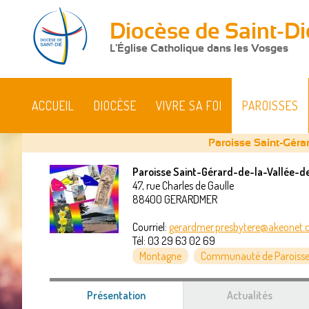
Diocèse de Saint-Di
L'Église Catholique dans les Vosges
ACCUEIL
DIOCÈSE
VIVRE SA FOI
PAROISSES
Paroisse Saint-Géra
Paroisse Saint-Gérard-de-la-Vallée-d
47, rue Charles de Gaulle
Vous
88400
GERARDMER
êtes
Courriel:
gerardmer.presbytere@akeonet
Tél:
03 29 63 02 69
ici
Montagne
Communauté de Paroisse
Présentation
(onglet
Actualités