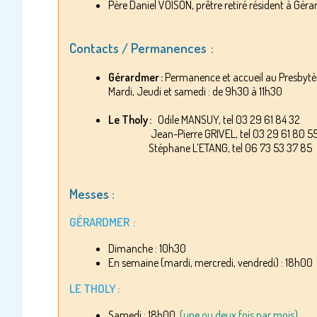
Père Daniel VOISON, prêtre retiré résident à Gér
Contacts / Permanences :
Gérardmer :
Permanence et accueil au Presbytè
Mardi, Jeudi et samedi : de 9h30 à 11h30
Le Tholy :
Odile MANSUY, tel 03 29 61 84 32
Jean-Pierre GRIVEL, tel 03 29 61 80 55 o
Stéphane L’ETANG, tel 06 73 53 37 85
Messes :
GÉRARDMER :
Dimanche : 10h30
En semaine (mardi, mercredi, vendredi) : 18h0
LE THOLY :
Samedi : 18h00
(une ou deux fois par mois)