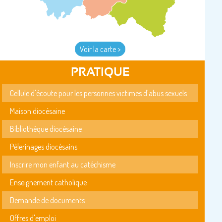
Voir la carte >
PRATIQUE
Cellule d'écoute pour les personnes victimes d'abus sexuels
Maison diocésaine
Bibliothèque diocésaine
Pèlerinages diocésains
Inscrire mon enfant au catéchisme
Enseignement catholique
Demande de documents
Offres d'emploi