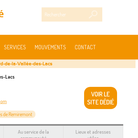
Rechercher
é
SERVICES
MOUVEMENTS
CONTACT
rd-de-la-Vallée-des-Lacs
es-Lacs
VOIR LE
SITE DÉDIÉ
.com
s de Remiremont
Au service de la
Lieux et adresses