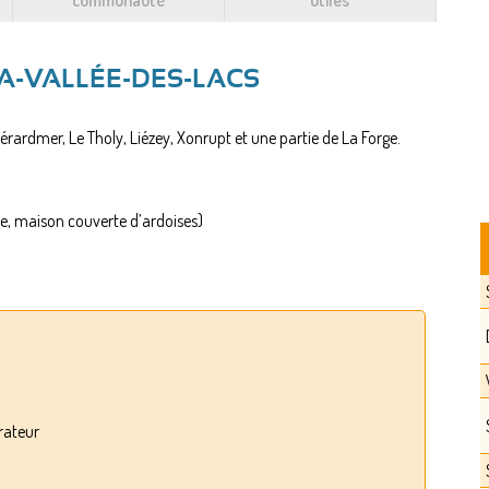
communauté
utiles
A-VALLÉE-DES-LACS
rardmer, Le Tholy, Liézey, Xonrupt et une partie de La Forge.
ille, maison couverte d’ardoises)
rateur