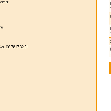
ardmer
re,
u 06 78 17 32 21
0