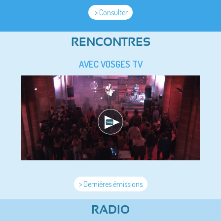
> Consulter
RENCONTRES
AVEC VOSGES TV
> Dernières émissions
RADIO