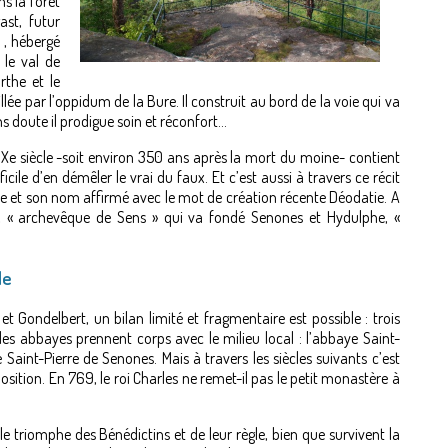
s la forêt
st, futur
 , hébergé
 le val de
rthe et le
e par l’oppidum de la Bure. Il construit au bord de la voie qui va
ns doute il prodigue soin et réconfort…
 du Xe siècle -soit environ 350 ans après la mort du moine- contient
ficile d’en démêler le vrai du faux. Et c’est aussi à travers ce récit
llée et son nom affirmé avec le mot de création récente Déodatie. A
t, « archevêque de Sens » qui va fondé Senones et Hydulphe, «
le
t Gondelbert, un bilan limité et fragmentaire est possible : trois
es abbayes prennent corps avec le milieu local : l’abbaye Saint-
aint-Pierre de Senones. Mais à travers les siècles suivants c’est
position. En 769, le roi Charles ne remet-il pas le petit monastère à
r le triomphe des Bénédictins et de leur règle, bien que survivent la