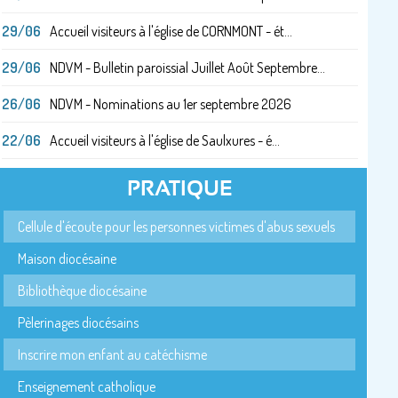
29/06
Accueil visiteurs à l'église de CORNMONT - ét...
29/06
NDVM - Bulletin paroissial Juillet Août Septembre...
26/06
NDVM - Nominations au 1er septembre 2026
22/06
Accueil visiteurs à l'église de Saulxures - é...
PRATIQUE
Cellule d'écoute pour les personnes victimes d'abus sexuels
Maison diocésaine
Bibliothèque diocésaine
Pèlerinages diocésains
Inscrire mon enfant au catéchisme
Enseignement catholique