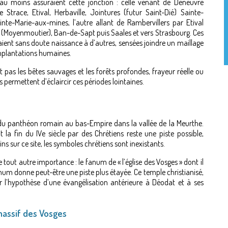
au moins assuraient cette jonction : celle venant de Deneuvre
 Strace, Etival, Herbaville, Jointures (futur Saint-Dié) Sainte-
inte-Marie-aux-mines, l’autre allant de Rambervillers par Etival
Moyenmoutier), Ban-de-Sapt puis Saales et vers Strasbourg. Ces
ient sans doute naissance à d’autres, sensées joindre un maillage
implantations humaines.
it pas les bêtes sauvages et les forêts profondes, frayeur réelle ou
permettent d’éclaircir ces périodes lointaines.
du panthéon romain au bas-Empire dans la vallée de la Meurthe.
la fin du IVe siècle par des Chrétiens reste une piste possible,
s sur ce site, les symboles chrétiens sont inexistants.
e tout autre importance : le fanum de « l’église des Vosges » dont il
num donne peut-être une piste plus étayée. Ce temple christianisé,
 l’hypothèse d’une évangélisation antérieure à Déodat et à ses
 massif des Vosges