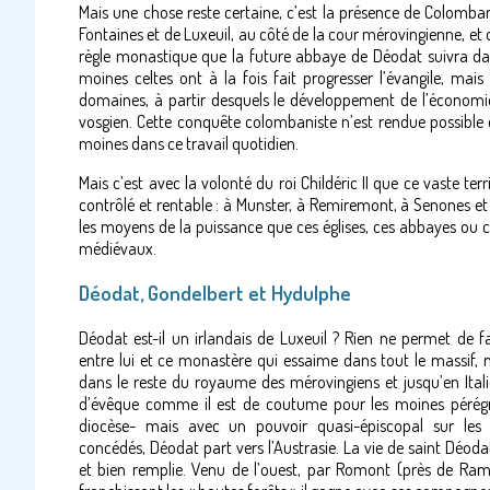
Mais une chose reste certaine, c’est la présence de Colomban
Fontaines et de Luxeuil, au côté de la cour mérovingienne, et 
règle monastique que la future abbaye de Déodat suivra dans
moines celtes ont à la fois fait progresser l’évangile, mai
domaines, à partir desquels le développement de l’économie
vosgien. Cette conquête colombaniste n’est rendue possibl
moines dans ce travail quotidien.
Mais c’est avec la volonté du roi Childéric II que ce vaste ter
contrôlé et rentable : à Munster, à Remiremont, à Senones et à
les moyens de la puissance que ces églises, ces abbayes ou cha
médiévaux.
Déodat, Gondelbert et Hydulphe
Déodat est-il un irlandais de Luxeuil ? Rien ne permet de fai
entre lui et ce monastère qui essaime dans tout le massif, 
dans le reste du royaume des mérovingiens et jusqu’en Italie
d’évêque comme il est de coutume pour les moines pérégr
diocèse- mais avec un pouvoir quasi-épiscopal sur les te
concédés, Déodat part vers l’Austrasie. La vie de saint Déodat
et bien remplie. Venu de l’ouest, par Romont (près de Ramb