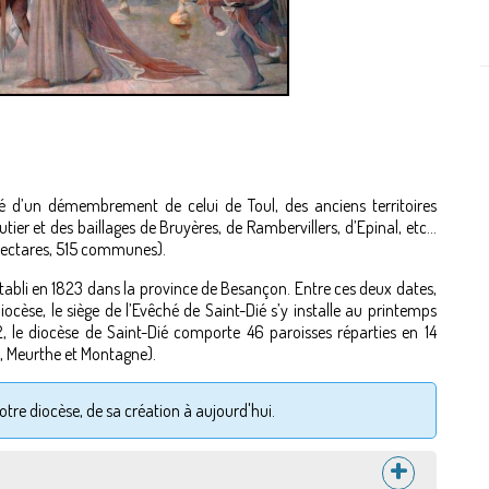
mé d’un démembrement de celui de Toul, des anciens territoires
er et des baillages de Bruyères, de Rambervillers, d’Epinal, etc…
hectares, 515 communes).
établi en 1823 dans la province de Besançon. Entre ces deux dates,
iocèse, le siège de l’Evêché de Saint-Dié s’y installe au printemps
 le diocèse de Saint-Dié comporte 46 paroisses réparties en 14
, Meurthe et Montagne).
tre diocèse, de sa création à aujourd'hui.