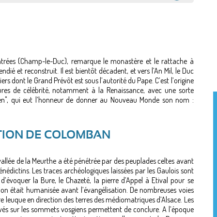
ntrées (Champ-le-Duc), remarque le monastère et le rattache à
ié et reconstruit. Il est bientôt décadent, et vers l’An Mil, le Duc
iers dont le Grand Prévôt est sous l’autorité du Pape. C’est l’origine
eures de célébrité, notamment à la Renaissance, avec une sorte
en", qui eut l’honneur de donner au Nouveau Monde son nom :
ITION DE COLOMBAN
vallée de la Meurthe a été pénétrée par des peuplades celtes avant
énédictins. Les traces archéologiques laissées par les Gaulois sont
 d’évoquer la Bure, le Chazeté, la pierre d’Appel à Etival pour se
ion était humanisée avant l’évangélisation. De nombreuses voies
ire leuque en direction des terres des médiomatriques d’Alsace. Les
ouvés sur les sommets vosgiens permettent de conclure. A l’époque