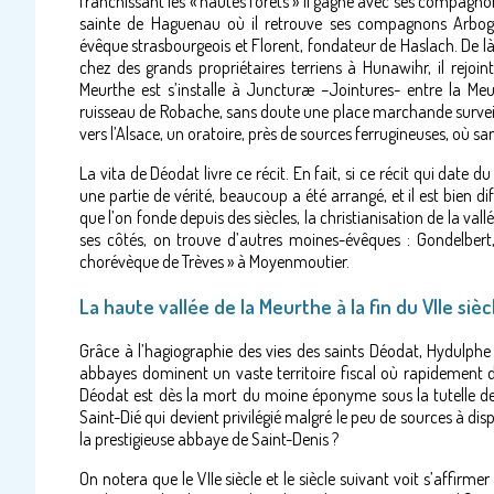
franchissant les « hautes forêts » il gagne avec ses compagnon
sainte de Haguenau où il retrouve ses compagnons Arboga
évêque strasbourgeois et Florent, fondateur de Haslach. De là
chez des grands propriétaires terriens à Hunawihr, il rejoint
Meurthe est s’installe à Juncturæ –Jointures- entre la Meu
ruisseau de Robache, sans doute une place marchande surveillé
vers l’Alsace, un oratoire, près de sources ferrugineuses, où sa
La vita de Déodat livre ce récit. En fait, si ce récit qui date
une partie de vérité, beaucoup a été arrangé, et il est bien dif
que l’on fonde depuis des siècles, la christianisation de la va
ses côtés, on trouve d’autres moines-évêques : Gondelber
chorévèque de Trèves » à Moyenmoutier.
La haute vallée de la Meurthe à la fin du VIIe sièc
Grâce à l’hagiographie des vies des saints Déodat, Hydulphe e
abbayes dominent un vaste territoire fiscal où rapidement d
Déodat est dès la mort du moine éponyme sous la tutelle de S
Saint-Dié qui devient privilégié malgré le peu de sources à dis
la prestigieuse abbaye de Saint-Denis ?
On notera que le VIIe siècle et le siècle suivant voit s’affirme