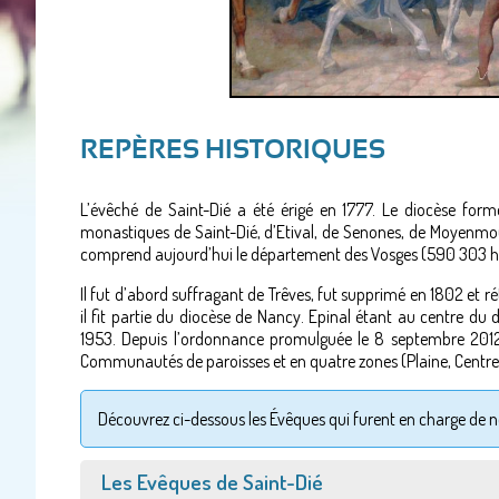
REPÈRES HISTORIQUES
L’évêché de Saint-Dié a été érigé en 1777. Le diocèse for
monastiques de Saint-Dié, d’Etival, de Senones, de Moyenmouti
comprend aujourd’hui le département des Vosges (590 303 
Il fut d’abord suffragant de Trêves, fut supprimé en 1802 et r
il fit partie du diocèse de Nancy. Epinal étant au centre du d
1953. Depuis l’ordonnance promulguée le 8 septembre 2012,
Communautés de paroisses et en quatre zones (Plaine, Centre
Découvrez ci-dessous les Évêques qui furent en charge de no
Afficher
Les Evêques de Saint-Dié