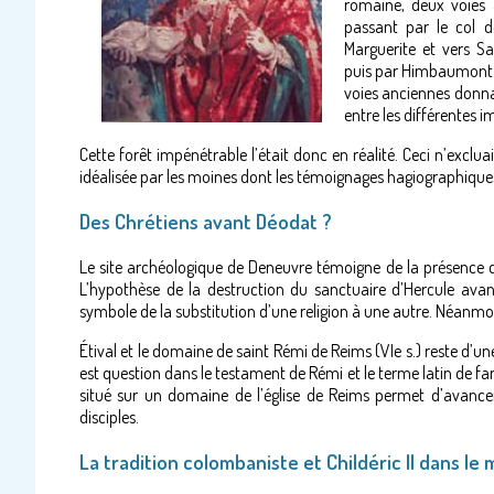
romaine, deux voies 
passant par le col de
Marguerite et vers Sa
puis par Himbaumont (
voies anciennes donna
entre les différentes 
Cette forêt impénétrable l’était donc en réalité. Ceci n’exclua
idéalisée par les moines dont les témoignages hagiographiques 
Des Chrétiens avant Déodat ?
Le site archéologique de Deneuvre témoigne de la présence 
L’hypothèse de la destruction du sanctuaire d’Hercule avant 
symbole de la substitution d’une religion à une autre. Néanmoin
Étival et le domaine de saint Rémi de Reims (VIe s.) reste d’un
est question dans le testament de Rémi et le terme latin de fa
situé sur un domaine de l’église de Reims permet d’avancer
disciples.
La tradition colombaniste et Childéric II dans le