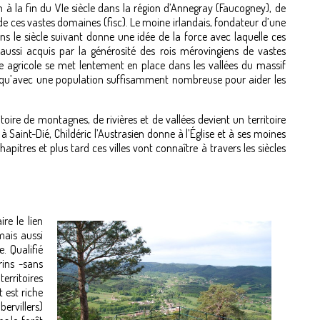
 à la fin du VIe siècle dans la région d’Annegray (Faucogney), de
de ces vastes domaines (fisc). Le moine irlandais, fondateur d’une
 le siècle suivant donne une idée de la force avec laquelle ces
s aussi acquis par la générosité des rois mérovingiens de vastes
 agricole se met lentement en place dans les vallées du massif
e qu’avec une population suffisamment nombreuse pour aider les
ritoire de montagnes, de rivières et de vallées devient un territoire
 Saint-Dié, Childéric l’Austrasien donne à l’Église et à ses moines
pitres et plus tard ces villes vont connaître à travers les siècles
re le lien
mais aussi
. Qualifié
ins -sans
rritoires
 est riche
ervillers)