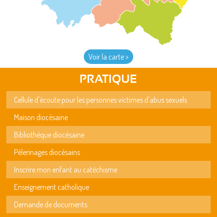
Voir la carte >
PRATIQUE
Cellule d'écoute pour les personnes victimes d'abus sexuels
Maison diocésaine
Bibliothèque diocésaine
Pèlerinages diocésains
Inscrire mon enfant au catéchisme
Enseignement catholique
Demande de documents