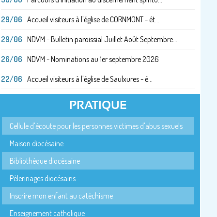
29/06
Accueil visiteurs à l'église de CORNMONT - ét...
29/06
NDVM - Bulletin paroissial Juillet Août Septembre...
26/06
NDVM - Nominations au 1er septembre 2026
22/06
Accueil visiteurs à l'église de Saulxures - é...
PRATIQUE
Cellule d'écoute pour les personnes victimes d'abus sexuels
Maison diocésaine
Bibliothèque diocésaine
Pèlerinages diocésains
Inscrire mon enfant au catéchisme
Enseignement catholique