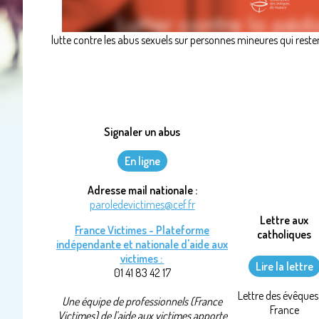
lutte contre les abus sexuels sur personnes mineures qui res
Signaler un abus
En
ligne
Adresse mail nationale :
paroledevictimes@cef.fr
Lettre aux
France Victimes - Plateforme
catholiques
indépendante et nationale d'aide aux
victimes :
Lire la lettre
01 41 83 42 17
Lettre des évêques
Une équipe de professionnels (France
France
Victimes) de l’aide aux victimes apporte