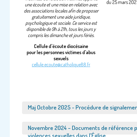
du 25 mars 202
une écoute et une mise en relation avec
des associations locales afin de proposer
gratuitement une aide juridique,
psychologique et sociale. Ce service est
disponible de 9h à 21h, tous les jours y
compris les dimanche et jours fériés.
Cellule d'écoute diocésaine
pour les personnes victimes d'abus
sexuels
cellule.ecoute@catholique88.fr
Afficher
Maj Octobre 2025 - Procédure de signaleme
Afficher
Novembre 2024 – Documents de référence po
violences sexuelles dans l'Église