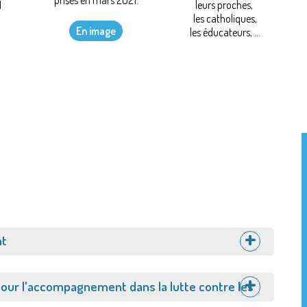
prises en mars 2021.
1
leurs proches,
les catholiques,
En image
les éducateurs, ...
nt
ur l'accompagnement dans la lutte contre les