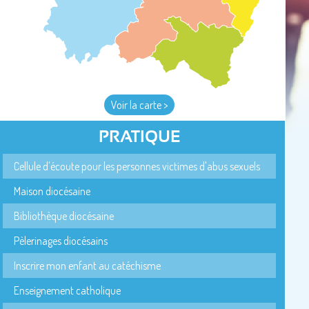
Voir la carte >
PRATIQUE
Cellule d'écoute pour les personnes victimes d'abus sexuels
Maison diocésaine
Bibliothèque diocésaine
Pèlerinages diocésains
Inscrire mon enfant au catéchisme
Enseignement catholique