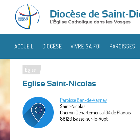
Diocèse de Saint-Di
L'Église Catholique dans les Vosges
ACCUEIL
DIOCÈSE
VIVRE SA FOI
PAROISSES
Église
Vous
Eglise Saint-Nicolas
êtes
ici
Paroisse Ban-de-Vagney
Saint-Nicolas
Chemin Départemental 34 de Planois
88120
Basse-sur-le-Rupt