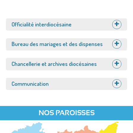
Afficher
Officialité interdiocésaine
Afficher
Bureau des mariages et des dispenses
Afficher
Chancellerie et archives diocésaines
Afficher
Communication
NOS PAROISSES