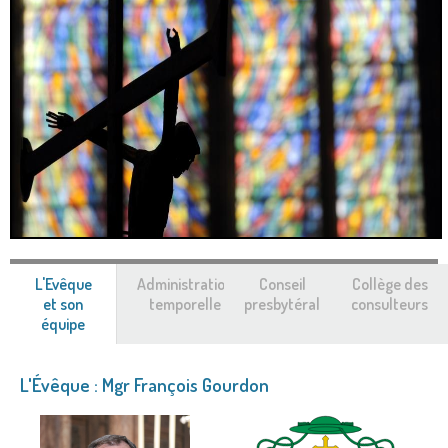
L'Evêque
Administration
Conseil
Collège des
et son
temporelle
presbytéral
consulteurs
équipe
(onglet
actif)
L'Évêque : Mgr François Gourdon