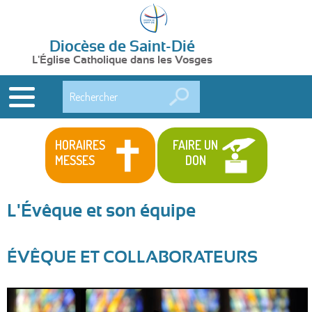
Diocèse de Saint-Dié
L'Église Catholique dans les Vosges
Rechercher
HORAIRES
FAIRE UN
MESSES
DON
L'Évêque et son équipe
ÉVÊQUE ET COLLABORATEURS