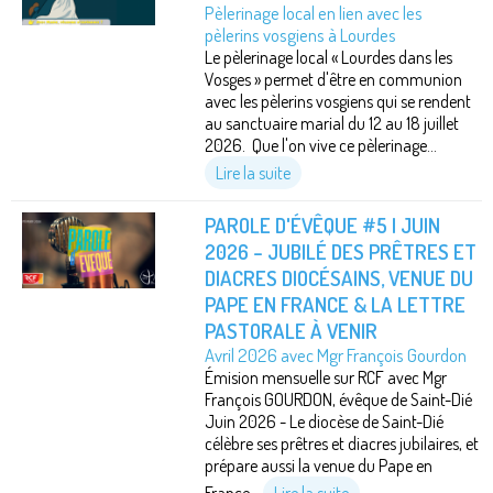
Pèlerinage local en lien avec les
pèlerins vosgiens à Lourdes
Le pèlerinage local « Lourdes dans les
Vosges » permet d'être en communion
avec les pèlerins vosgiens qui se rendent
au sanctuaire marial du 12 au 18 juillet
2026. Que l'on vive ce pèlerinage...
Lire la suite
PAROLE D'ÉVÊQUE #5 | JUIN
2026 – JUBILÉ DES PRÊTRES ET
DIACRES DIOCÉSAINS, VENUE DU
PAPE EN FRANCE & LA LETTRE
PASTORALE À VENIR
Avril 2026 avec Mgr François Gourdon
Émision mensuelle sur RCF avec Mgr
François GOURDON, évêque de Saint-Dié
Juin 2026 - Le diocèse de Saint-Dié
célèbre ses prêtres et diacres jubilaires, et
prépare aussi la venue du Pape en
France...
Lire la suite