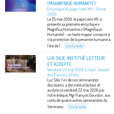
(MAGNIFIQUE HUMANITÉ)
Encyclique du pape Léon XIV – 15 mai
2026
Le 25 mai 2026, le pape Léon XIV a
présenté sa première encyclique «
Magnifica Humanitas » (Magnifique
Humanité) – un texte majeur consacré à
« la protection de la personne humaine à
l’ère de l’...
Lire la suite
LUC SILIE, INSTITUÉ LECTEUR
ET ACOLYTE
Vendredi 22 mai 2026 à Saint-Joseph
des Carmes, à Paris
Luc Silie, l'un de nos séminaristes
diocésains, a été institué lecteur et
acolyte ce vendredi 22 mai 2026 par
notre évêque, Mgr François Gourdon, aux
cotés de quatre autres séminaristes du
Séminaire...
Lire la suite