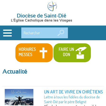
Diocèse de Saint-Dié
L'Église Catholique dans les Vosges
Rechercher
HORAIRES
FAIRE UN
MESSES
DON
Actualité
UN ART DE VIVRE EN CHRÉTIENS
Lettre à tous les fidèles du diocèse de
Saint-Dié par le père Beligné