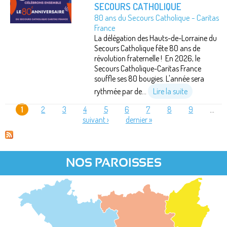
SECOURS CATHOLIQUE
80 ans du Secours Catholique - Caritas
France
La délégation des Hauts-de-Lorraine du
Secours Catholique fête 80 ans de
révolution fraternelle ! En 2026, le
Secours Catholique-Caritas France
souffle ses 80 bougies. L'année sera
rythmée par de...
Lire la suite
1
2
3
4
5
6
7
8
9
…
suivant ›
dernier »
PAGES
NOS PAROISSES