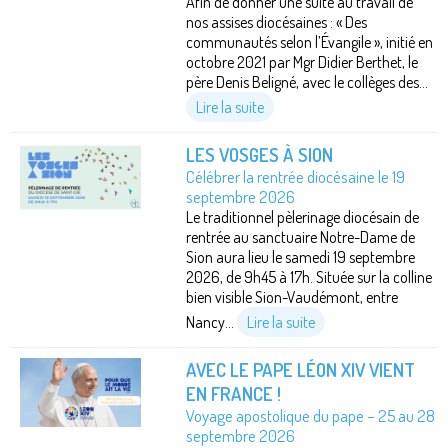
Afin de donner une suite au travail de
nos assises diocésaines : « Des
communautés selon l’Évangile », initié en
octobre 2021 par Mgr Didier Berthet, le
père Denis Beligné, avec le collèges des...
Lire la suite
LES VOSGES À SION
Célébrer la rentrée diocésaine le 19
septembre 2026
Le traditionnel pèlerinage diocésain de
rentrée au sanctuaire Notre-Dame de
Sion aura lieu le samedi 19 septembre
2026, de 9h45 à 17h. Située sur la colline
bien visible Sion-Vaudémont, entre
Nancy...
Lire la suite
AVEC LE PAPE LÉON XIV VIENT
EN FRANCE !
Voyage apostolique du pape – 25 au 28
septembre 2026