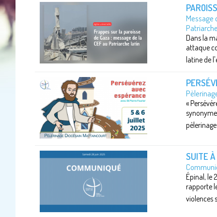
PAROISS
Message d
Patriarche 
Dans la ma
attaque co
latine de l
PERSÉV
Pèlerinage
« Persévér
synonyme d
pèlerinage 
SUITE À
Communiqu
Épinal, le
rapporte l
violences s