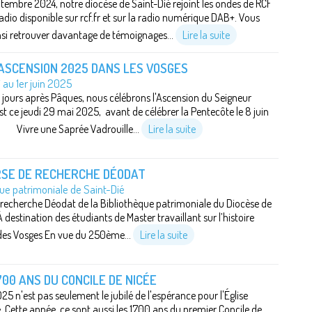
tembre 2024, notre diocèse de Saint-Dié rejoint les ondes de RCF
radio disponible sur rcf.fr et sur la radio numérique DAB+. Vous
si retrouver davantage de témoignages...
Lire la suite
'ASCENSION 2025 DANS LES VOSGES
au 1er juin 2025
jours après Pâques, nous célébrons l'Ascension du Seigneur
st ce jeudi 29 mai 2025, avant de célébrer la Pentecôte le 8 juin
 Vivre une Saprée Vadrouille...
Lire la suite
RSE DE RECHERCHE DÉODAT
ue patrimoniale de Saint-Dié
recherche Déodat de la Bibliothèque patrimoniale du Diocèse de
 destination des étudiants de Master travaillant sur l’histoire
 des Vosges En vue du 250ème...
Lire la suite
1700 ANS DU CONCILE DE NICÉE
25 n'est pas seulement le jubilé de l'espérance pour l'Église
. Cette année, ce sont aussi les 1700 ans du premier Concile de