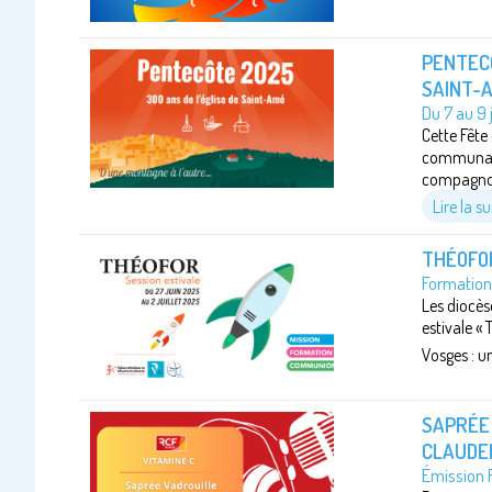
PENTECÔ
SAINT-
Du 7 au 9 
Cette Fête
communauté
compagnonn
Lire la su
THÉOFOR
Formation 
Les diocès
estivale « 
Vosges : u
SAPRÉE 
CLAUDE
Émission 