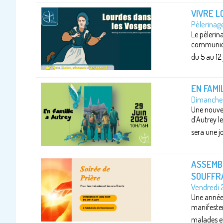
VIVRE L
Pèlerinage
Le pèlerin
communion 
du 5 au 12 
EN FAMI
Dimanche 
Une nouvel
d'Autrey l
sera une jo
ASSEMBL
SOUFFR
Vendredi 
Une année 
manifester
malades et