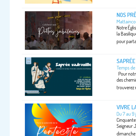
NOS PRÊ
Mattaincou
Notre Églis
la Basiliq
pour parta
SAPRÉE 
Temps de 
Pour notre
des chemin
trouverez n
VIVRE L
Du 7 au 9 
Cinquante 
Seigneur Jé
dimanche 