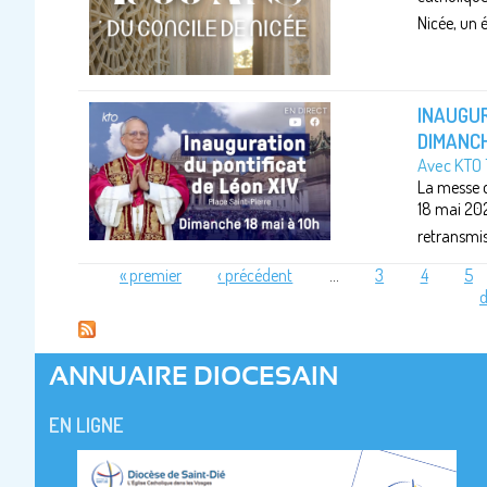
Nicée, un 
INAUGUR
DIMANCH
Avec KTO
La messe d
18 mai 202
retransmiss
« premier
‹ précédent
…
3
4
5
d
PAGES
ANNUAIRE DIOCESAIN
EN LIGNE