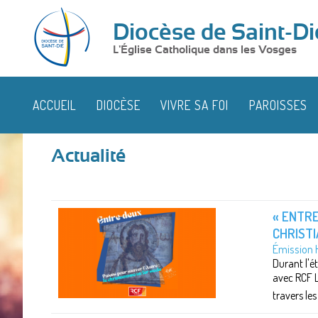
Diocèse de Saint-Di
L'Église Catholique dans les Vosges
ACCUEIL
DIOCÈSE
VIVRE SA FOI
PAROISSES
Actualité
« ENTRE
CHRISTI
Émission H
Durant l'é
avec RCF L
travers le