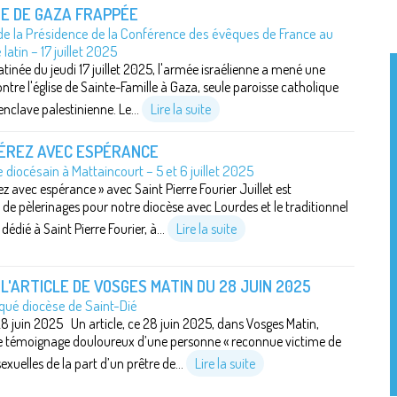
E DE GAZA FRAPPÉE
e la Présidence de la Conférence des évêques de France au
latin – 17 juillet 2025
tinée du jeudi 17 juillet 2025, l'armée israélienne a mené une
ntre l'église de Sainte-Famille à Gaza, seule paroisse catholique
'enclave palestinienne. Le...
Lire la suite
ÉREZ AVEC ESPÉRANCE
 diocésain à Mattaincourt – 5 et 6 juillet 2025
ez avec espérance » avec Saint Pierre Fourier Juillet est
e pèlerinages pour notre diocèse avec Lourdes et le traditionnel
dédié à Saint Pierre Fourier, à...
Lire la suite
 L'ARTICLE DE VOSGES MATIN DU 28 JUIN 2025
é diocèse de Saint-Dié
 28 juin 2025 Un article, ce 28 juin 2025, dans Vosges Matin,
e témoignage douloureux d’une personne « reconnue victime de
exuelles de la part d’un prêtre de...
Lire la suite