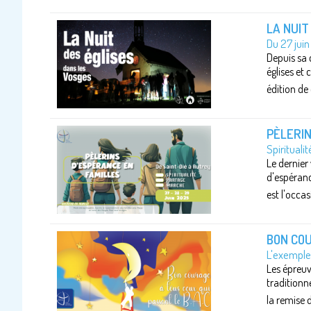
LA NUIT
Du 27 juin
Depuis sa 
églises et 
édition de 
PÈLERIN
Spirituali
Le dernier
d'espéranc
est l'occasi
BON COU
L'exemple 
Les épreuv
traditionn
la remise d