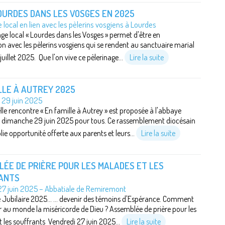
OURDES DANS LES VOSGES EN 2025
 local en lien avec les pèlerins vosgiens à Lourdes
age local « Lourdes dans les Vosges » permet d'être en
avec les pèlerins vosgiens qui se rendent au sanctuaire marial
juillet 2025. Que l'on vive ce pèlerinage...
Lire la suite
LLE À AUTREY 2025
29 juin 2025
le rencontre « En famille à Autrey » est proposée à l'abbaye
e dimanche 29 juin 2025 pour tous. Ce rassemblement diocésain
lie opportunité offerte aux parents et leurs...
Lire la suite
ÉE DE PRIÈRE POUR LES MALADES ET LES
ANTS
27 juin 2025 – Abbatiale de Remiremont
Jubilaire 2025... ... devenir des témoins d'Espérance. Comment
 au monde la miséricorde de Dieu ? Assemblée de prière pour les
 les souffrants Vendredi 27 juin 2025...
Lire la suite