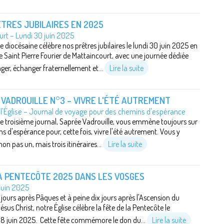
TRES JUBILAIRES EN 2025
rt – Lundi 30 juin 2025
e diocésaine célèbre nos prêtres jubilaires le lundi 30 juin 2025 en
ue Saint Pierre Fourier de Mattaincourt, avec une journée dédiée
ger, échanger fraternellement et...
Lire la suite
VADROUILLE N°3 – VIVRE L'ÉTÉ AUTREMENT
l'Église – Journal de voyage pour des chemins d'espérance
 troisième journal, Saprée Vadrouille, vous emmène toujours sur
s d'espérance pour, cette fois, vivre l'été autrement. Vous y
on pas un, mais trois itinéraires...
Lire la suite
A PENTECÔTE 2025 DANS LES VOSGES
juin 2025
jours après Pâques et à peine dix jours après l'Ascension du
sus Christ, notre Église célèbre la fête de la Pentecôte le
8 juin 2025. Cette fête commémore le don du...
Lire la suite