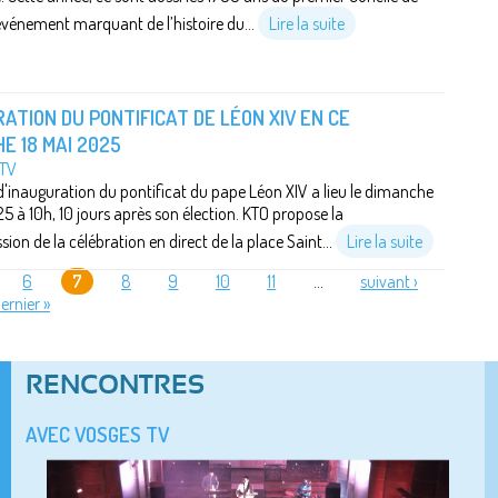
événement marquant de l’histoire du...
Lire la suite
ATION DU PONTIFICAT DE LÉON XIV EN CE
E 18 MAI 2025
 TV
'inauguration du pontificat du pape Léon XIV a lieu le dimanche
5 à 10h, 10 jours après son élection. KTO propose la
ion de la célébration en direct de la place Saint...
Lire la suite
6
7
8
9
10
11
…
suivant ›
ernier »
RENCONTRES
AVEC VOSGES TV