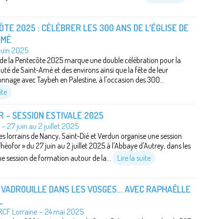
TE 2025 : CÉLÉBRER LES 300 ANS DE L'ÉGLISE DE
AMÉ
juin 2025
 de la Pentecôte 2025 marque une double célébration pour la
 de Saint-Amé et des environs ainsi que la fête de leur
age avec Taybeh en Palestine, à l'occasion des 300...
ite
 – SESSION ESTIVALE 2025
– 27 juin au 2 juillet 2025
es lorrains de Nancy, Saint-Dié et Verdun organise une session
Théofor » du 27 juin au 2 juillet 2025 à l'Abbaye d'Autrey, dans les
ne session de formation autour de la...
Lire la suite
VADROUILLE DANS LES VOSGES... AVEC RAPHAËLLE
L
RCF Lorraine – 24 mai 2025