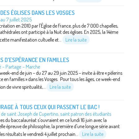
 DES ÉGLISES DANS LES VOSGES
 au 7 juillet 2025
création en 2010 par l'Église de France, plus de 7 000 chapelles,
cathédrales ont participé à la Nuit des églises. En 2025, la 14ème
cette manifestation cultuelle et...
Lire la suite
S D'ESPÉRANCE EN FAMILLES
té – Partage – Marche
 week-end de juin – du 27 au 29 juin 2025 – invite à être « pèlerins
e en familles » dans les Vosges. Pour tous les âges, ce week-end
on de vivre spiritualité,...
Lire la suite
RAGE À TOUS CEUX QUI PASSENT LE BAC !
de saint Joseph de Cupertino, saint patron des étudiants
es du baccalauréat s'ouvraient en ce lundi 16 juin avec la
elle épreuve de philosophie, la première d'une longue série avant
es résultats le vendredi 4 juillet prochain...
Lire la suite