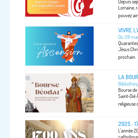
Depuis sep
Lorraine, 
pouvez ain
VIVRE L
Du 28 mai 
Quarantes 
Jésus Chri
prochain.
LA BOU
Bibliothèq
Bourse de 
Saint-Dié À
religieuse
2025 : 
L'année 20
catholique