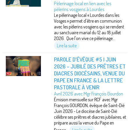
Pèlerinage local en lien avec les
pèlerins vosgiens à Lourdes
Le pèlerinage local « Lourdes dans les
Vosges » permet d'être en communion
avec les pèlerins vosgiens qui se rendent
au sanctuaire marial du 12 au 18 juillet
2026. Que l'on vive ce pèlerinage...
Lire la suite
PAROLE D'ÉVÊQUE #5 | JUIN
2026 – JUBILÉ DES PRÊTRES ET
DIACRES DIOCÉSAINS, VENUE DU
PAPE EN FRANCE & LA LETTRE
PASTORALE À VENIR
Avril 2026 avec Mgr François Gourdon
Émision mensuelle sur RCF avec Mgr
François GOURDON, évêque de Saint-Dié
Juin 2026 - Le diocèse de Saint-Dié
célèbre ses prêtres et diacres jubilaires, et
prépare aussi la venue du Pape en
France...
Lire la suite