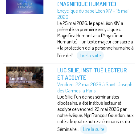
(MAGNIFIQUE HUMANITÉ)
Encyclique du pape Léon XIV – 15 mai
2026
Le 25 mai 2026, le pape Léon XIV a
présenté sa première encyclique «
Magnifica Humanitas » (Magnifique
Humanité) – un texte majeur consacré à
« la protection de la personne humaine à
l’ère de l’...
Lire la suite
LUC SILIE, INSTITUÉ LECTEUR
ET ACOLYTE
Vendredi 22 mai 2026 à Saint-Joseph
des Carmes, à Paris
Luc Silie, l'un de nos séminaristes
diocésains, a été institué lecteur et
acolyte ce vendredi 22 mai 2026 par
notre évêque, Mgr François Gourdon, aux
cotés de quatre autres séminaristes du
Séminaire...
Lire la suite