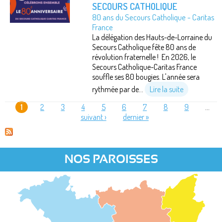
SECOURS CATHOLIQUE
80 ans du Secours Catholique - Caritas
France
La délégation des Hauts-de-Lorraine du
Secours Catholique fête 80 ans de
révolution fraternelle ! En 2026, le
Secours Catholique-Caritas France
souffle ses 80 bougies. L'année sera
rythmée par de...
Lire la suite
1
2
3
4
5
6
7
8
9
…
suivant ›
dernier »
PAGES
NOS PAROISSES