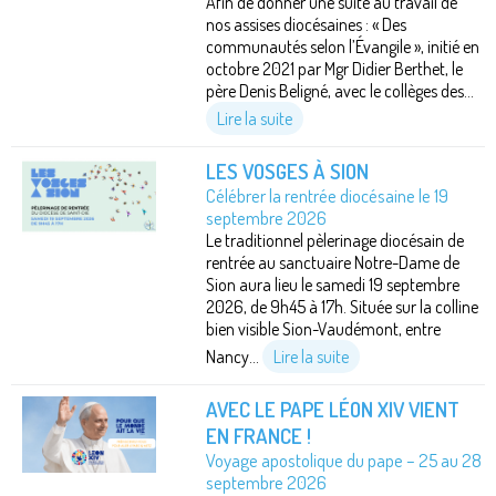
Afin de donner une suite au travail de
nos assises diocésaines : « Des
communautés selon l’Évangile », initié en
octobre 2021 par Mgr Didier Berthet, le
père Denis Beligné, avec le collèges des...
Lire la suite
LES VOSGES À SION
Célébrer la rentrée diocésaine le 19
septembre 2026
Le traditionnel pèlerinage diocésain de
rentrée au sanctuaire Notre-Dame de
Sion aura lieu le samedi 19 septembre
2026, de 9h45 à 17h. Située sur la colline
bien visible Sion-Vaudémont, entre
Nancy...
Lire la suite
AVEC LE PAPE LÉON XIV VIENT
EN FRANCE !
Voyage apostolique du pape – 25 au 28
septembre 2026