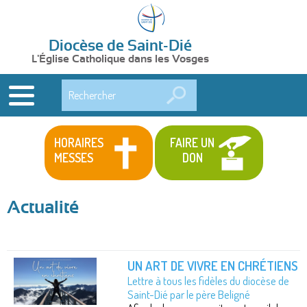
Diocèse de Saint-Dié
L'Église Catholique dans les Vosges
Rechercher
HORAIRES
FAIRE UN
MESSES
DON
Actualité
UN ART DE VIVRE EN CHRÉTIENS
Lettre à tous les fidèles du diocèse de
Saint-Dié par le père Beligné