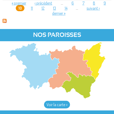
« premier
‹ précédent
…
6
7
8
9
10
11
12
13
14
…
suivant ›
PAGES
dernier »
NOS PAROISSES
Voir la carte >