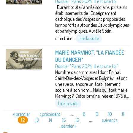
Dossier "Paris 2024 : Il est une foi"
Durant toute l’année scolaire, plusieurs
établissements de l’Enseignement
catholique des Vosges ont proposé des
temps forts autour des Jeux olympiques
et paralympiques. Aurélie Stein,
directrice...
Lire la suite
MARIE MARVINGT, "LA FIANCÉE
DU DANGER"
Dossier "Paris 2024 : Il est une foi"
Nombre de communes (dont Épinal,
Saint-Dié-des-Vosges et Bulgnéville) ont
une rue ou encore un établissement
scolaire à son nom... Mais qui était Marie
Marvingt ? Cette lorraine, née en 1875 à...
Lire la suite
« premier
‹ précédent
…
8
9
10
11
12
13
14
15
16
…
suivant ›
PAGES
dernier »