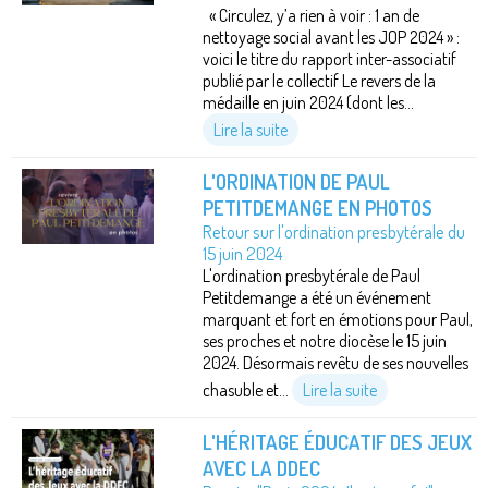
« Circulez, y’a rien à voir : 1 an de
nettoyage social avant les JOP 2024 » :
voici le titre du rapport inter-associatif
publié par le collectif Le revers de la
médaille en juin 2024 (dont les...
Lire la suite
L'ORDINATION DE PAUL
PETITDEMANGE EN PHOTOS
Retour sur l'ordination presbytérale du
15 juin 2024
L'ordination presbytérale de Paul
Petitdemange a été un événement
marquant et fort en émotions pour Paul,
ses proches et notre diocèse le 15 juin
2024. Désormais revêtu de ses nouvelles
chasuble et...
Lire la suite
L'HÉRITAGE ÉDUCATIF DES JEUX
AVEC LA DDEC