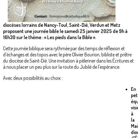
diocèses lorrains de Nancy-Toul, Saint-Dié, Verdun et Metz
proposent une journée bible le samedi 25 janvier 2025 de 9h à
16h30 sur le thème : « Les pieds dans la Bible ».
Cette journée biblique sera rythmée par des temps de réflexion et
d’échanges et des topos avec le père Olivier Bourion, bibliste et prêtre
du diocèse de Saint-Dié. Une invitation à pèleriner dans les Écritures et
à nous placer un peu plus sur la route du Jubilé de l'espérance.
Avec deux possibilités au choix :
En
pet
équ
visi
à
la
Mai
dio