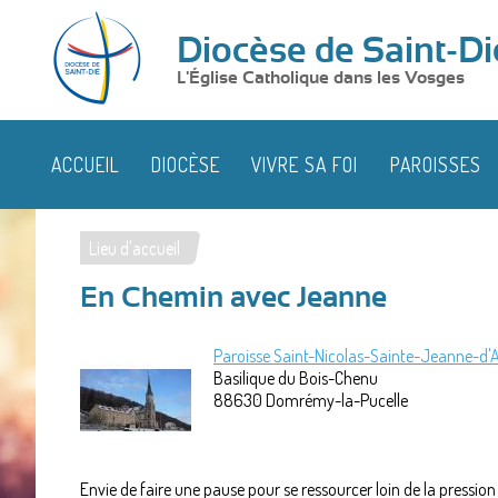
Diocèse de Saint-Di
L'Église Catholique dans les Vosges
ACCUEIL
DIOCÈSE
VIVRE SA FOI
PAROISSES
Lieu d'accueil
Vous
En Chemin avec Jeanne
êtes
ici
Paroisse Saint-Nicolas-Sainte-Jeanne-d'
Basilique du Bois-Chenu
88630
Domrémy-la-Pucelle
Envie de faire une pause pour se ressourcer loin de la pressio