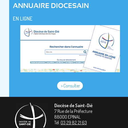
ANNUAIRE DIOCESAIN
EN LIGNE
> Consulter
Diocèse de Saint-Dié
7 Rue de la Préfecture
88000
EPINAL
Tél:
03 29 82 21 63