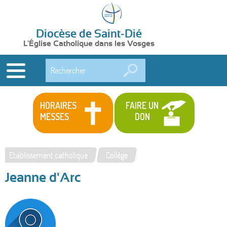
Diocèse de Saint-Dié
L'Église Catholique dans les Vosges
Rechercher
HORAIRES
FAIRE UN
MESSES
DON
Etablissement catholique
Collège
Vous
Jeanne d'Arc
êtes
ici