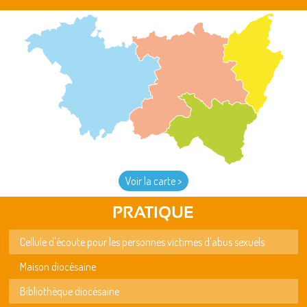
Voir la carte >
PRATIQUE
Cellule d'écoute pour les personnes victimes d'abus sexuels
Maison diocésaine
Bibliothèque diocésaine