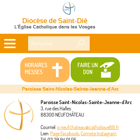
Diocèse de Saint-Dié
L'Église Catholique dans les Vosges
Rechercher
HORAIRES
FAIRE UN
MESSES
DON
Paroisse Saint-Nicolas-Sainte-Jeanne-d'Arc
Paroisse Saint-Nicolas-Sainte-Jeanne-d'Arc
3, rue des Halles
Vous
88300
NEUFCHÂTEAU
êtes
Courriel:
p.neufchateau@catholique88.fr
Lien:
Page Facebook
,
Compte Instagram
ici
Tél:
03 29 94 01 05