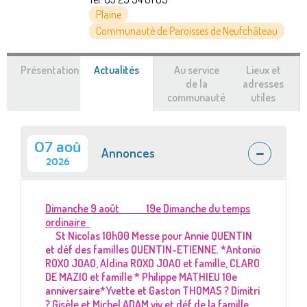
Plaine
Communauté de Paroisses de Neufchâteau
Présentation
Actualités
(onglet
Au service
Lieux et
actif)
de la
adresses
communauté
utiles
07 aoû
Annonces
2026
Dimanche 9 août 19e Dimanche du temps
ordinaire
St Nicolas 10h00 Messe pour Annie QUENTIN
et déf des familles QUENTIN-ETIENNE. *Antonio
ROXO JOAO, Aldina ROXO JOAO et famille, CLARO
DE MAZIO et famille * Philippe MATHIEU 10e
anniversaire*Yvette et Gaston THOMAS ? Dimitri
? Gisèle et Michel ADAM viv et déf de la famille.