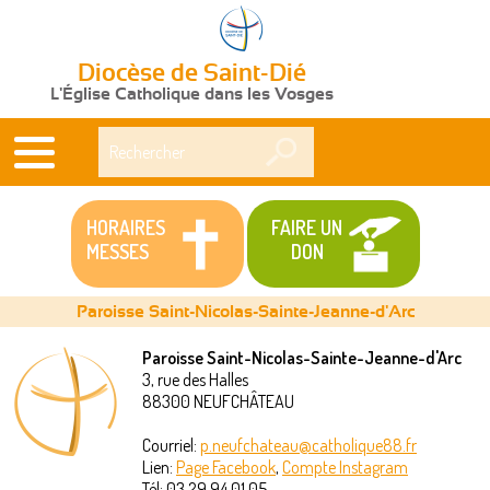
Diocèse de Saint-Dié
L'Église Catholique dans les Vosges
Rechercher
HORAIRES
FAIRE UN
MESSES
DON
Paroisse Saint-Nicolas-Sainte-Jeanne-d'Arc
Paroisse Saint-Nicolas-Sainte-Jeanne-d'Arc
3, rue des Halles
Vous
88300
NEUFCHÂTEAU
êtes
Courriel:
p.neufchateau@catholique88.fr
Lien:
Page Facebook
,
Compte Instagram
ici
Tél:
03 29 94 01 05