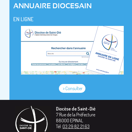
ANNUAIRE DIOCESAIN
EN LIGNE
> Consulter
Diocèse de Saint-Dié
7 Rue de la Préfecture
88000
EPINAL
Tél:
03 29 82 21 63