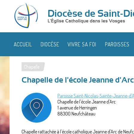
Diocèse de Saint-Di
L'Église Catholique dans les Vosges
ACCUEIL
DIOCÈSE
VIVRE SA FOI
PAROISSES
Chapelle
Vous
Chapelle de l'école Jeanne d'Arc
êtes
ici
Paroisse Saint-Nicolas-Sainte-Jeanne-d'
Chapelle de l'école Jeanne d'Arc
1 avenue de Herringen
88300
Neufchâteau
Chapelle rattachée à l'école catholique Jeanne d'Arc de Neuf