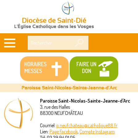
Diocèse de Saint-Dié
L'Église Catholique dans les Vosges
Rechercher
HORAIRES
FAIRE UN
MESSES
DON
Paroisse Saint-Nicolas-Sainte-Jeanne-d'Arc
Paroisse Saint-Nicolas-Sainte-Jeanne-d'Arc
3, rue des Halles
Vous
88300
NEUFCHÂTEAU
êtes
Courriel:
p.neufchateau@catholique88.fr
Lien:
Page Facebook
,
Compte Instagram
ici
Tél:
03 29 94 01 05