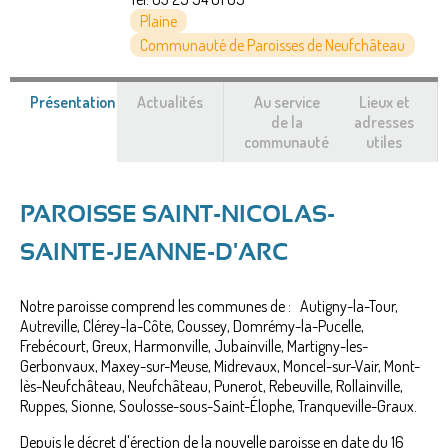
Plaine
Communauté de Paroisses de Neufchâteau
Présentation
(onglet
Actualités
Au service
Lieux et
actif)
de la
adresses
communauté
utiles
PAROISSE SAINT-NICOLAS-
SAINTE-JEANNE-D'ARC
Notre paroisse comprend les communes de : Autigny-la-Tour,
Autreville, Clérey-la-Côte, Coussey, Domrémy-la-Pucelle,
Frebécourt, Greux, Harmonville, Jubainville, Martigny-les-
Gerbonvaux, Maxey-sur-Meuse, Midrevaux, Moncel-sur-Vair, Mont-
lès-Neufchâteau, Neufchâteau, Punerot, Rebeuville, Rollainville,
Ruppes, Sionne, Soulosse-sous-Saint-Élophe, Tranqueville-Graux.
Depuis le décret d'érection de la nouvelle paroisse en date du 16