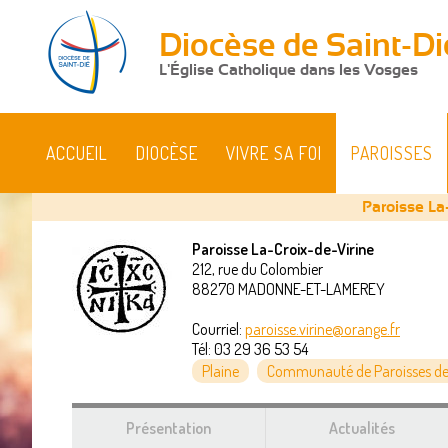
Diocèse de Saint-Di
L'Église Catholique dans les Vosges
ACCUEIL
DIOCÈSE
VIVRE SA FOI
PAROISSES
Paroisse La
Paroisse La-Croix-de-Virine
212, rue du Colombier
Vous
88270
MADONNE-ET-LAMEREY
êtes
Courriel:
paroisse.virine@orange.fr
Tél:
03 29 36 53 54
ici
Plaine
Communauté de Paroisses de
Présentation
Actualités