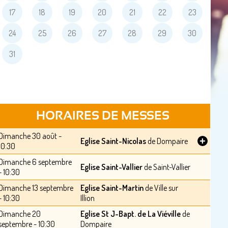
17
18
19
20
21
22
23
24
25
26
27
28
29
30
31
HORAIRES DE MESSES
Dimanche 30 août -
+
Eglise Saint-Nicolas
de Dompaire
10:30
Dimanche 6 septembre
Eglise Saint-Vallier
de Saint-Vallier
- 10:30
Dimanche 13 septembre
Eglise Saint-Martin
de Ville sur
- 10:30
Illion
Dimanche 20
Eglise St J-Bapt. de La Viéville
de
septembre - 10:30
Dompaire