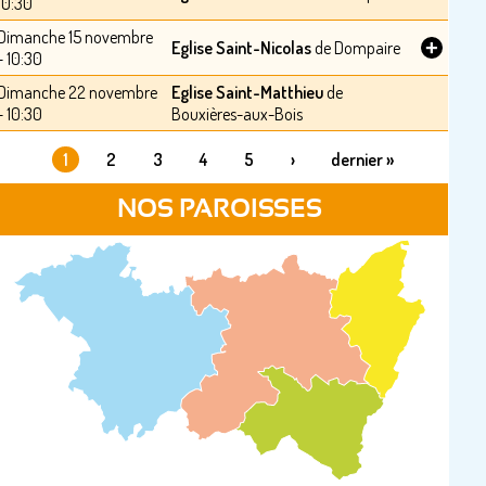
10:30
Dimanche 15 novembre
+
Eglise Saint-Nicolas
de Dompaire
- 10:30
Dimanche 22 novembre
Eglise Saint-Matthieu
de
- 10:30
Bouxières-aux-Bois
1
2
3
4
5
›
dernier »
PAGES
NOS PAROISSES