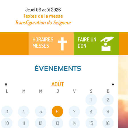
Jeudi 06 août 2026
Textes de la messe
Transfiguration du Seigneur
HORAIRES
FAIRE UN
MESSES
DON
ÉVENEMENTS
AOÛT
«
»
L
M
M
J
V
S
D
1
2
3
4
5
6
7
8
9
10
11
12
13
14
15
16