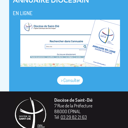
ANNUAIRE DIOCESAIN
EN LIGNE
> Consulter
Diocèse de Saint-Dié
7 Rue de la Préfecture
88000
EPINAL
Tél:
03 29 82 21 63