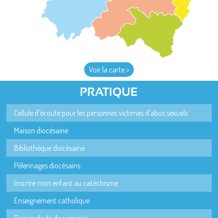
Voir la carte >
PRATIQUE
Cellule d'écoute pour les personnes victimes d'abus sexuels
Maison diocésaine
Bibliothèque diocésaine
Pèlerinages diocésains
Inscrire mon enfant au catéchisme
Enseignement catholique