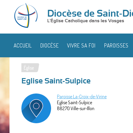
Diocèse de Saint-Di
L'Église Catholique dans les Vosges
ACCUEIL
DIOCÈSE
VIVRE SA FOI
PAROISSES
Église
Vous
Eglise Saint-Sulpice
êtes
ici
Paroisse La-Croix-de-Virine
Eglise Saint-Sulpice
88270
Ville-sur-Illon