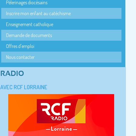
Pèlerinages diocésains
Inscrire mon enfant au catéchisme
Enseignement catholique
Demande de documents
Offres d'emploi
Nous contacter
RADIO
AVEC RCF LORRAINE