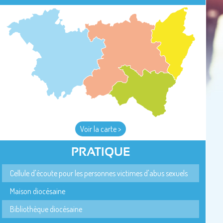
Voir la carte >
PRATIQUE
Cellule d'écoute pour les personnes victimes d'abus sexuels
Maison diocésaine
Bibliothèque diocésaine