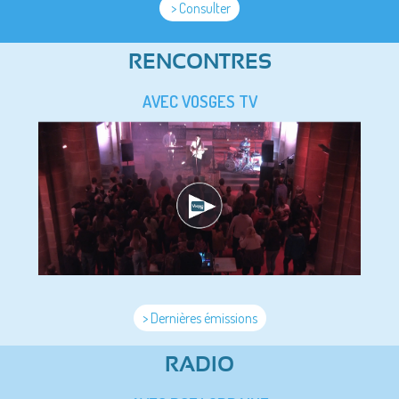
> Consulter
RENCONTRES
AVEC VOSGES TV
> Dernières émissions
RADIO