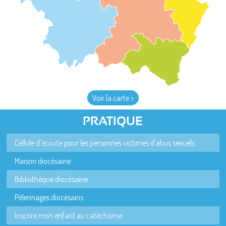
Voir la carte >
PRATIQUE
Cellule d'écoute pour les personnes victimes d'abus sexuels
Maison diocésaine
Bibliothèque diocésaine
Pèlerinages diocésains
Inscrire mon enfant au catéchisme