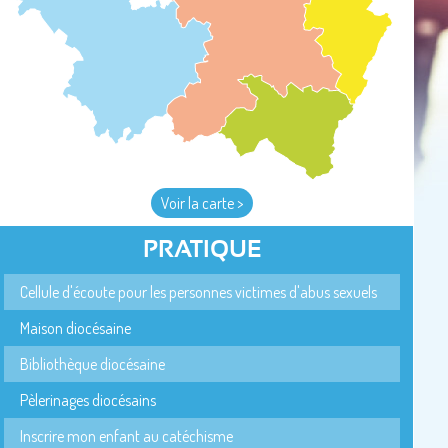
Voir la carte >
PRATIQUE
Cellule d'écoute pour les personnes victimes d'abus sexuels
Maison diocésaine
Bibliothèque diocésaine
Pèlerinages diocésains
Inscrire mon enfant au catéchisme