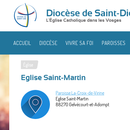
Diocèse de Saint-Di
L'Église Catholique dans les Vosges
ACCUEIL
DIOCÈSE
VIVRE SA FOI
PAROISSES
Église
Vous
Eglise Saint-Martin
êtes
ici
Paroisse La-Croix-de-Virine
Eglise Saint-Martin
88270
Gelvécourt-et-Adompt