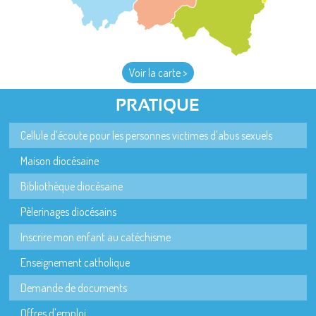
Voir la carte >
PRATIQUE
Cellule d'écoute pour les personnes victimes d'abus sexuels
Maison diocésaine
Bibliothèque diocésaine
Pèlerinages diocésains
Inscrire mon enfant au catéchisme
Enseignement catholique
Demande de documents
Offres d'emploi