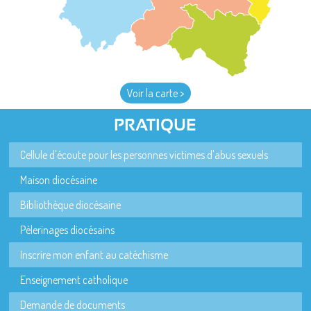
Voir la carte >
PRATIQUE
Cellule d'écoute pour les personnes victimes d'abus sexuels
Maison diocésaine
Bibliothèque diocésaine
Pèlerinages diocésains
Inscrire mon enfant au catéchisme
Enseignement catholique
Demande de documents