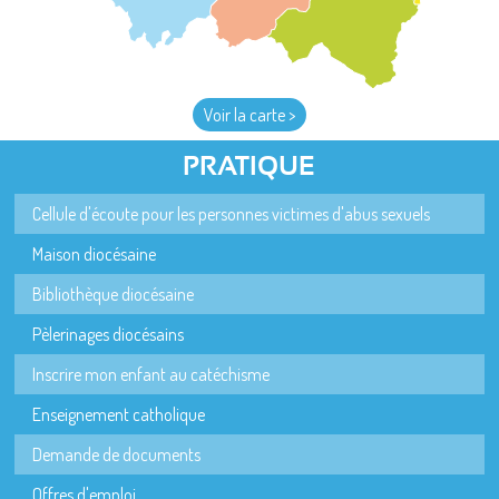
Voir la carte >
PRATIQUE
Cellule d'écoute pour les personnes victimes d'abus sexuels
Maison diocésaine
Bibliothèque diocésaine
Pèlerinages diocésains
Inscrire mon enfant au catéchisme
Enseignement catholique
Demande de documents
Offres d'emploi