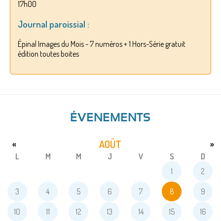
17h00
Journal paroissial :
Épinal Images du Mois - 7 numéros + 1 Hors-Série gratuit
édition toutes boites
ÉVENEMENTS
AOÛT
«
»
L
M
M
J
V
S
D
1
2
3
4
5
6
7
8
9
10
11
12
13
14
15
16