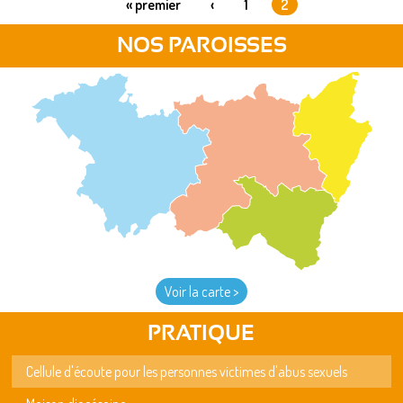
« premier
‹
1
2
PAGES
NOS PAROISSES
Voir la carte >
PRATIQUE
Cellule d'écoute pour les personnes victimes d'abus sexuels