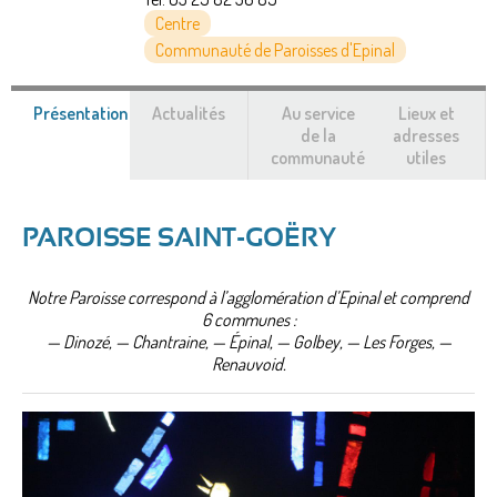
Centre
Communauté de Paroisses d'Epinal
Présentation
(onglet
Actualités
Au service
Lieux et
actif)
de la
adresses
communauté
utiles
PAROISSE SAINT-GOËRY
Notre Paroisse correspond à l’agglomération d’Epinal et comprend
6 communes :
— Dinozé, — Chantraine, — Épinal, — Golbey, — Les Forges, —
Renauvoid.