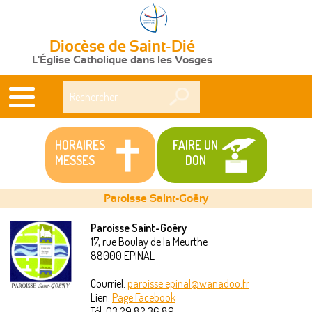
Diocèse de Saint-Dié
L'Église Catholique dans les Vosges
Rechercher
HORAIRES
FAIRE UN
MESSES
DON
Paroisse Saint-Goëry
Paroisse Saint-Goëry
17, rue Boulay de la Meurthe
Vous
88000
EPINAL
êtes
Courriel:
paroisse.epinal@wanadoo.fr
Lien:
Page Facebook
ici
Tél:
03 29 82 36 89