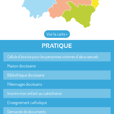
Voir la carte >
PRATIQUE
Cellule d'écoute pour les personnes victimes d'abus sexuels
Maison diocésaine
Bibliothèque diocésaine
Pèlerinages diocésains
Inscrire mon enfant au catéchisme
Enseignement catholique
Demande de documents