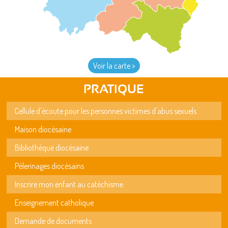
Voir la carte >
PRATIQUE
Cellule d'écoute pour les personnes victimes d'abus sexuels
Maison diocésaine
Bibliothèque diocésaine
Pèlerinages diocésains
Inscrire mon enfant au catéchisme
Enseignement catholique
Demande de documents