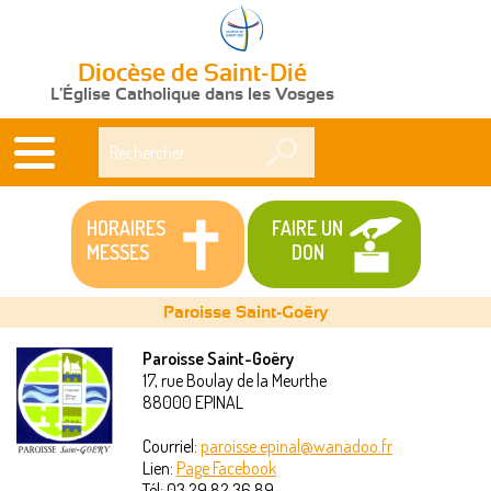
Diocèse de Saint-Dié
L'Église Catholique dans les Vosges
Rechercher
HORAIRES
FAIRE UN
MESSES
DON
Paroisse Saint-Goëry
Paroisse Saint-Goëry
17, rue Boulay de la Meurthe
Vous
88000
EPINAL
êtes
Courriel:
paroisse.epinal@wanadoo.fr
Lien:
Page Facebook
ici
Tél:
03 29 82 36 89