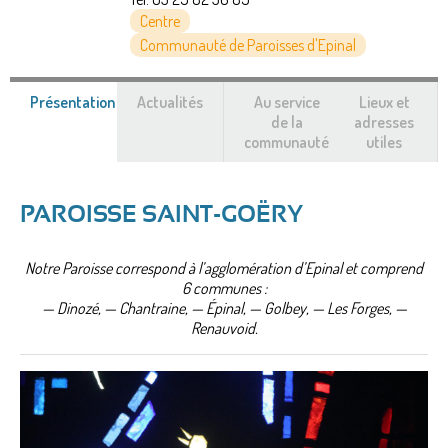
Centre
Communauté de Paroisses d'Epinal
Présentation
(onglet
Actualités
Au service
Lieux et
actif)
de la
adresses
communauté
utiles
PAROISSE SAINT-GOËRY
Notre Paroisse correspond à l’agglomération d’Epinal et comprend
6 communes :
— Dinozé, — Chantraine, — Épinal, — Golbey, — Les Forges, —
Renauvoid.