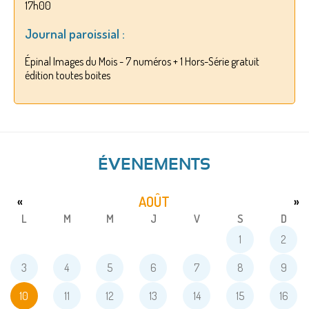
17h00
Journal paroissial :
Épinal Images du Mois - 7 numéros + 1 Hors-Série gratuit
édition toutes boites
ÉVENEMENTS
AOÛT
«
»
L
M
M
J
V
S
D
1
2
3
4
5
6
7
8
9
10
11
12
13
14
15
16