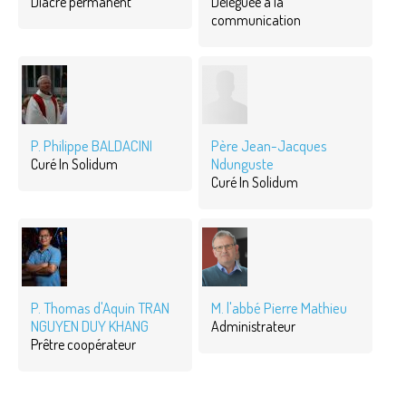
Diacre permanent
Déléguée à la
communication
P. Philippe BALDACINI
Père Jean-Jacques
Ndunguste
Curé In Solidum
Curé In Solidum
P. Thomas d'Aquin TRAN
M. l'abbé Pierre Mathieu
NGUYEN DUY KHANG
Administrateur
Prêtre coopérateur