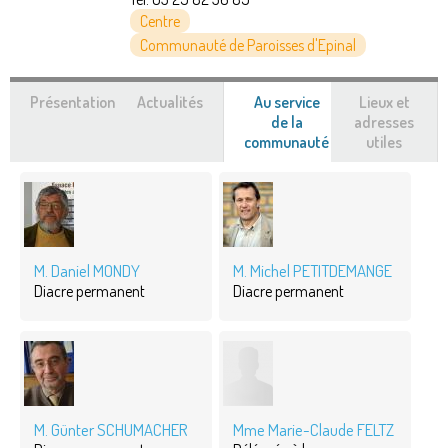
Centre
Communauté de Paroisses d'Epinal
Présentation
Actualités
Au service
Lieux et
de la
adresses
communauté
(onglet
utiles
actif)
M. Daniel MONDY
M. Michel PETITDEMANGE
Diacre permanent
Diacre permanent
M. Günter SCHUMACHER
Mme Marie-Claude FELTZ