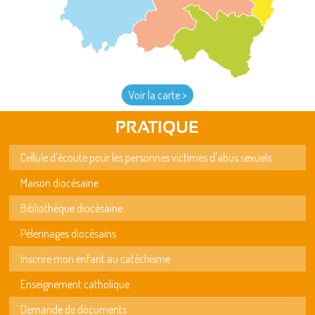
Voir la carte >
PRATIQUE
Cellule d'écoute pour les personnes victimes d'abus sexuels
Maison diocésaine
Bibliothèque diocésaine
Pèlerinages diocésains
Inscrire mon enfant au catéchisme
Enseignement catholique
Demande de documents