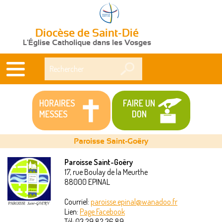
Diocèse de Saint-Dié
L'Église Catholique dans les Vosges
Rechercher
HORAIRES
FAIRE UN
MESSES
DON
Paroisse Saint-Goëry
Paroisse Saint-Goëry
17, rue Boulay de la Meurthe
Vous
88000
EPINAL
êtes
Courriel:
paroisse.epinal@wanadoo.fr
Lien:
Page Facebook
ici
Tél:
03 29 82 36 89