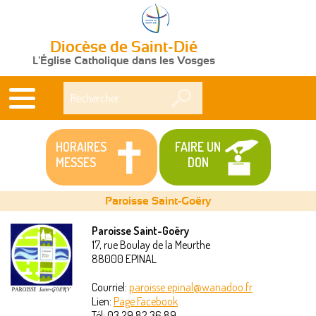
Diocèse de Saint-Dié
L'Église Catholique dans les Vosges
Rechercher
HORAIRES
FAIRE UN
MESSES
DON
Paroisse Saint-Goëry
Paroisse Saint-Goëry
17, rue Boulay de la Meurthe
Vous
88000
EPINAL
êtes
Courriel:
paroisse.epinal@wanadoo.fr
Lien:
Page Facebook
ici
Tél:
03 29 82 36 89