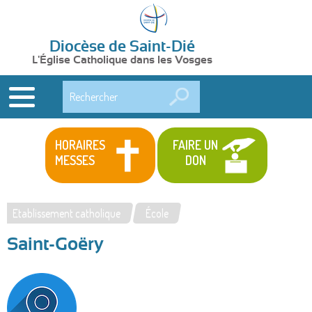
Diocèse de Saint-Dié
L'Église Catholique dans les Vosges
Rechercher
HORAIRES
FAIRE UN
MESSES
DON
Etablissement catholique
École
Vous
Saint-Goëry
êtes
ici