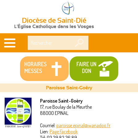
Diocèse de Saint-Dié
L'Église Catholique dans les Vosges
Rechercher
HORAIRES
FAIRE UN
MESSES
DON
Paroisse Saint-Goëry
Paroisse Saint-Goëry
17, rue Boulay de la Meurthe
Vous
88000
EPINAL
êtes
Courriel:
paroisse.epinal@wanadoo.fr
Lien:
Page Facebook
ici
Tél:
03 29 82 36 89