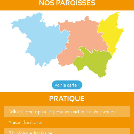
NOS PAROISSES
Voir la carte >
PRATIQUE
Cellule d'écoute pour les personnes victimes d'abus sexuels
Maison diocésaine
Bibliothèque diocésaine