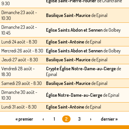
Eglise Saint-Pierre-Fourier
de Chantraine
9:30
Dimanche 23 août -
Basilique Saint-Maurice
de Epinal
10:30
Dimanche 23 août -
Eglise Saints Abdon et Sennen
de Golbey
10:45
Lundi 24 août - 8:30
Eglise Saint-Antoine
de Epinal
Mercredi 26 août - 8:30
Eglise Saints Abdon et Sennen
de Golbey
Jeudi 27 août - 8:30
Basilique Saint-Maurice
de Epinal
Vendredi 28 août -
Crypte Église Notre-Dame-au-Cierge
de
18:30
Epinal
Samedi 29 août - 8:30
Basilique Saint-Maurice
de Epinal
Dimanche 30 août -
Église Notre-Dame-au-Cierge
de Epinal
10:30
Lundi 31 août - 8:30
Eglise Saint-Antoine
de Epinal
« premier
‹
1
2
3
›
dernier »
PAGES