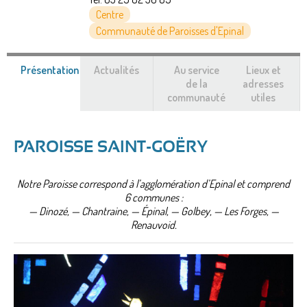
Centre
Communauté de Paroisses d'Epinal
Présentation
(onglet
Actualités
Au service
Lieux et
actif)
de la
adresses
communauté
utiles
PAROISSE SAINT-GOËRY
Notre Paroisse correspond à l’agglomération d’Epinal et comprend
6 communes :
— Dinozé, — Chantraine, — Épinal, — Golbey, — Les Forges, —
Renauvoid.