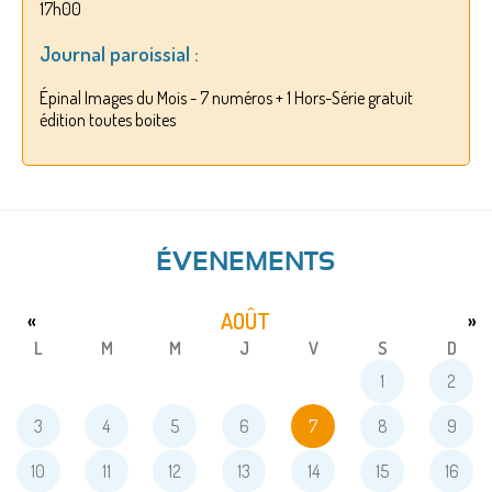
17h00
Journal paroissial :
Épinal Images du Mois - 7 numéros + 1 Hors-Série gratuit
édition toutes boites
ÉVENEMENTS
AOÛT
«
»
L
M
M
J
V
S
D
1
2
3
4
5
6
7
8
9
10
11
12
13
14
15
16