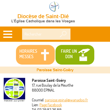
Diocèse de Saint-Dié
L'Église Catholique dans les Vosges
Rechercher
HORAIRES
FAIRE UN
MESSES
DON
Paroisse Saint-Goëry
Paroisse Saint-Goëry
17, rue Boulay de la Meurthe
Vous
88000
EPINAL
êtes
Courriel:
paroisse.epinal@wanadoo.fr
Lien:
Page Facebook
ici
Tél:
03 29 82 36 89