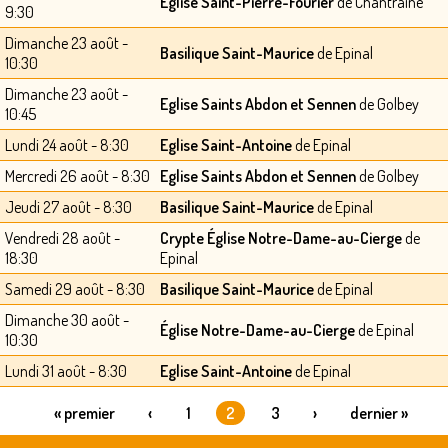
Eglise Saint-Pierre-Fourier
de Chantraine
9:30
Dimanche 23 août -
Basilique Saint-Maurice
de Epinal
10:30
Dimanche 23 août -
Eglise Saints Abdon et Sennen
de Golbey
10:45
Lundi 24 août - 8:30
Eglise Saint-Antoine
de Epinal
Mercredi 26 août - 8:30
Eglise Saints Abdon et Sennen
de Golbey
Jeudi 27 août - 8:30
Basilique Saint-Maurice
de Epinal
Vendredi 28 août -
Crypte Église Notre-Dame-au-Cierge
de
18:30
Epinal
Samedi 29 août - 8:30
Basilique Saint-Maurice
de Epinal
Dimanche 30 août -
Église Notre-Dame-au-Cierge
de Epinal
10:30
Lundi 31 août - 8:30
Eglise Saint-Antoine
de Epinal
« premier
‹
1
2
3
›
dernier »
PAGES