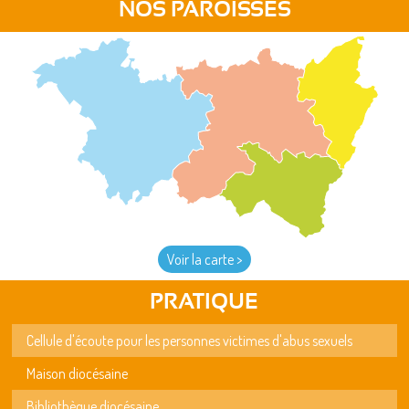
NOS PAROISSES
Voir la carte >
PRATIQUE
Cellule d'écoute pour les personnes victimes d'abus sexuels
Maison diocésaine
Bibliothèque diocésaine