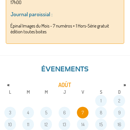
17h00
Journal paroissial :
Épinal Images du Mois - 7 numéros + 1 Hors-Série gratuit
édition toutes boites
ÉVENEMENTS
AOÛT
«
»
L
M
M
J
V
S
D
1
2
3
4
5
6
7
8
9
10
11
12
13
14
15
16