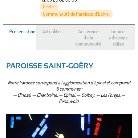
Centre
Communauté de Paroisses d'Epinal
Présentation
(onglet
Actualités
Au service
Lieux et
actif)
de la
adresses
communauté
utiles
PAROISSE SAINT-GOËRY
Notre Paroisse correspond à l’agglomération d’Epinal et comprend
6 communes :
— Dinozé, — Chantraine, — Épinal, — Golbey, — Les Forges, —
Renauvoid.