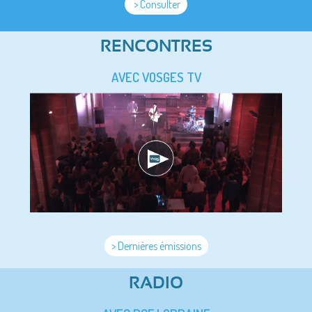
> Consulter
RENCONTRES
AVEC VOSGES TV
> Dernières émissions
RADIO