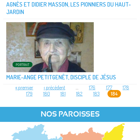
AGNÈS ET DIDIER MASSON, LES PIONNIERS DU HAUT-
JARDIN
PORTRAIT
MARIE-ANGE PETITGENÊT, DISCIPLE DE JÉSUS
« premier
‹ précédent
…
176
177
178
179
180
181
182
183
184
PAGES
NOS PAROISSES