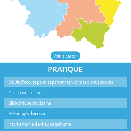
Voir la carte >
PRATIQUE
Cellule d'écoute pour les personnes victimes d'abus sexuels
Maison diocésaine
Bibliothèque diocésaine
Pèlerinages diocésains
Inscrire mon enfant au catéchisme