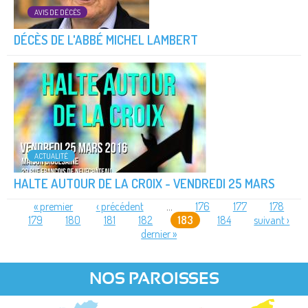
AVIS DE DÉCÈS
DÉCÈS DE L'ABBÉ MICHEL LAMBERT
ACTUALITÉ
HALTE AUTOUR DE LA CROIX - VENDREDI 25 MARS
« premier
‹ précédent
…
176
177
178
179
180
181
182
183
184
suivant ›
PAGES
dernier »
NOS PAROISSES