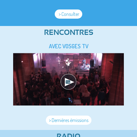
> Consulter
RENCONTRES
AVEC VOSGES TV
> Dernières émissions
RADIO