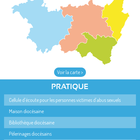
Voir la carte >
PRATIQUE
Cellule d'écoute pour les personnes victimes d'abus sexuels
Maison diocésaine
Bibliothèque diocésaine
Pèlerinages diocésains