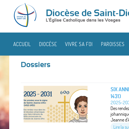
Diocèse de Saint-Di
L'Église Catholique dans les Vosges
ACCUEIL
DIOCÈSE
VIVRE SA FOI
PAROISSES
Dossiers
SIX ANN
1431)
2025-203
Des rendez
johannique
Jeanne d'A
Lire la su