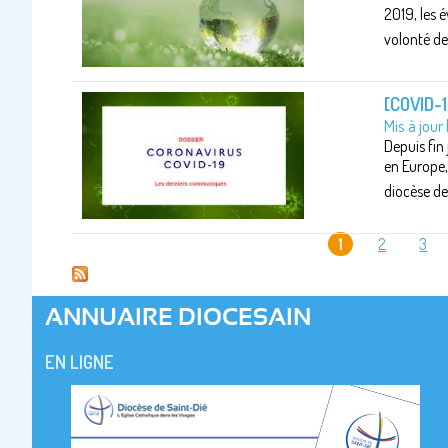
2019, les é
volonté de 
[COVID-
Mis à jour
Depuis fin
en Europe,
diocèse d
1
2
3
PAGES
ANNUAIRE DIOCESAIN
EN LIGNE