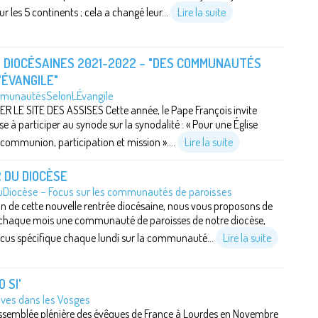
ur les 5 continents ; cela a changé leur...
Lire la suite
 DIOCÉSAINES 2021-2022 – "DES COMMUNAUTÉS
'ÉVANGILE"
unautésSelonLÉvangile
 LE SITE DES ASSISES Cette année, le Pape François invite
ise à participer au synode sur la synodalité : « Pour une Église
 communion, participation et mission »....
Lire la suite
 DU DIOCÈSE
Diocèse – Focus sur les communautés de paroisses
on de cette nouvelle rentrée diocésaine, nous vous proposons de
 chaque mois une communauté de paroisses de notre diocèse,
cus spécifique chaque lundi sur la communauté...
Lire la suite
 SI'
tives dans les Vosges
assemblée plénière des évêques de France à Lourdes en Novembre