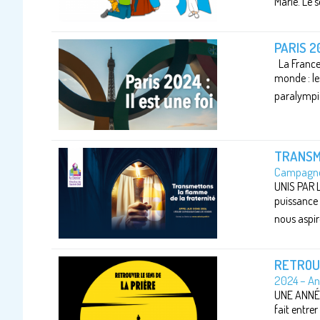
Marie. Le s
PARIS 20
La France 
monde : le
paralympi
TRANSM
Campagne 
UNIS PAR L
puissance 
nous aspiro
RETROUV
2024 – Ann
UNE ANNÉE 
fait entrer