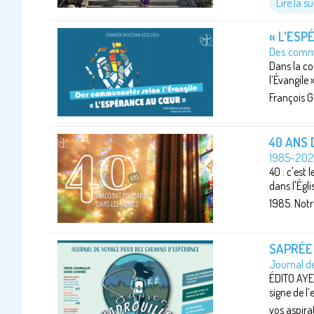
Lire la su
« L'ESP
Des commu
Dans la co
l’Évangile
François G
40 ANS 
1985-202
40 : c'est
dans l'Égl
1985. Notr
SAPRÉE
Journal d
ÉDITO AYEZ
signe de l’
vos aspirat