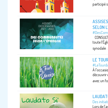
participé s
ASSISES
SELON L
#DesComm
CONSULTER
toute l’Égl
synodale :
LE TOUR
#LeTourdu
À l'occasi
découvrir
avec un fo
LAUDATO
Des initia
Lors de l'