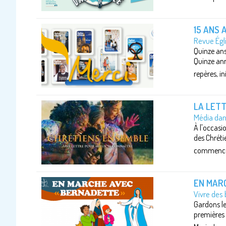
15 ANS 
Revue Égl
Quinze ans 
Quinze ann
repères, in
LA LETT
Média dans
À l'occasio
des Chréti
commencé à 
EN MARC
Vivre des
Gardons le
premières 