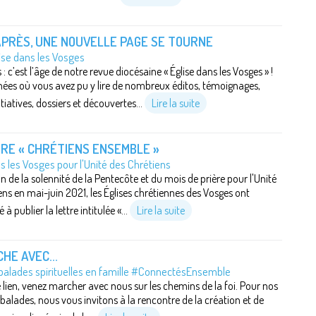
APRÈS, UNE NOUVELLE PAGE SE TOURNE
ise dans les Vosges
: c’est l’âge de notre revue diocésaine « Église dans les Vosges » !
ées où vous avez pu y lire de nombreux éditos, témoignages,
itiatives, dossiers et découvertes...
Lire la suite
RE « CHRÉTIENS ENSEMBLE »
 les Vosges pour l'Unité des Chrétiens
n de la solennité de la Pentecôte et du mois de prière pour l'Unité
ens en mai-juin 2021, les Églises chrétiennes des Vosges ont
publier la lettre intitulée «...
Lire la suite
HE AVEC...
 balades spirituelles en famille #ConnectésEnsemble
 lien, venez marcher avec nous sur les chemins de la foi. Pour nos
balades, nous vous invitons à la rencontre de la création et de