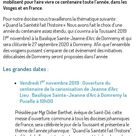
mobilisent pour faire vivre ce centenaire toute l’année, dans les
Vosges et en France.
Pour notre diocèse nous travaillerons la thématique suivante :
« Quand la Sainteté fait l’histoire ». Nous avons fait le choix d’une
année du centenaire assez étendu, qui s’ouvrira à la Toussaint 2019
er
(1
novembre) à la Basilique Sainte-Jeanne d’Arc de Domremy et qui
sera clôturée le 27 septembre 2020 à Domremy. Afin que l’ensemble
des vosgiens puissent s’emparer de cet événement des initiatives
délocalisées de Domremy seront proposées dans l’année.
Les grandes dates :
er
Vendredi 1
novembre 2019 : Ouverture du
centenaire de la canonisation de Jeanne d’Arc
Lieu : Basilique Sainte-Jeanne d’Arc à Domremy la
Pucelle à 10h00
Présidée par Mgr Didier Berthet, évêque de Saint-Dié, cette
messe d'ouverture, commune à tous les diocèses johanniques
de France, sera célébrée le jour de la Toussaint et présentera le
thème de l'année johannique : "Quand la Sainteté fait l'histoire".