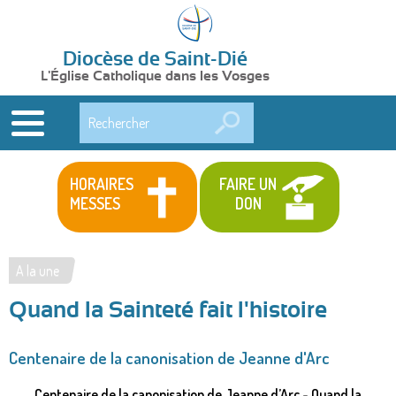
Diocèse de Saint-Dié
L'Église Catholique dans les Vosges
Rechercher
HORAIRES
FAIRE UN
MESSES
DON
A la une
Vous
Quand la Sainteté fait l'histoire
êtes
ici
Centenaire de la canonisation de Jeanne d'Arc
Centenaire de la canonisation de Jeanne d’Arc - Quand la