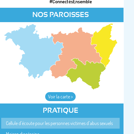
#ConnectésEnsemble
NOS PAROISSES
Voir la carte >
PRATIQUE
Cellule d'écoute pour les personnes victimes d'abus sexuels
Maison diocésaine