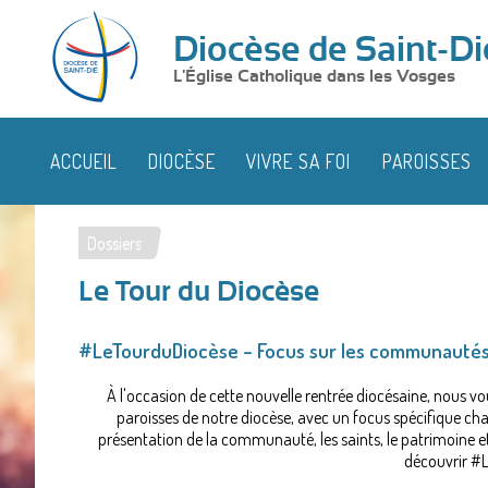
Diocèse de Saint-Di
L'Église Catholique dans les Vosges
ACCUEIL
DIOCÈSE
VIVRE SA FOI
PAROISSES
Dossiers
Vous
Le Tour du Diocèse
êtes
ici
#LeTourduDiocèse – Focus sur les communautés
À l'occasion de cette nouvelle rentrée diocésaine, nou
paroisses de notre diocèse, avec un focus spécifique ch
présentation de la communauté, les saints, le patrimoine 
découvrir #